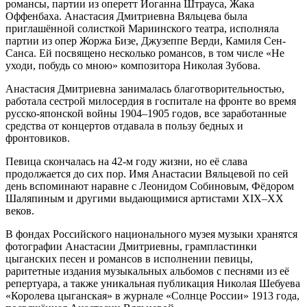
романсы, партии из оперетт Иоганна Штрауса, Жака
Оффенбаха. Анастасия Дмитриевна Вяльцева была
приглашённой солисткой Мариинского театра, исполняла
партии из опер Жоржа Бизе, Джузеппе Верди, Камиля Сен-
Санса. Ей посвящено несколько романсов, в том числе «Не
уходи, побудь со мною» композитора Николая Зубова.
Анастасия Дмитриевна занималась благотворительностью,
работала сестрой милосердия в госпитале на фронте во время
русско-японской войны 1904–1905 годов, все заработанные
средства от концертов отдавала в пользу бедных и
фронтовиков.
Певица скончалась на 42-м году жизни, но её слава
продолжается до сих пор. Имя Анастасии Вяльцевой по сей
день вспоминают наравне с Леонидом Собиновым, Фёдором
Шаляпиным и другими выдающимися артистами XIX–XX
веков.
В фондах Российского национального музея музыки хранятся
фотографии Анастасии Дмитриевны, грампластинки
цыганских песен и романсов в исполнении певицы,
раритетные издания музыкальных альбомов с песнями из её
репертуара, а также уникальная публикация Николая Шебуева
«Королева цыганская» в журнале «Солнце России» 1913 года,