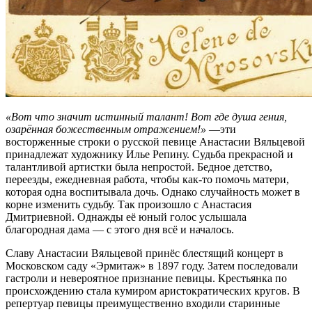
«Вот что значит истинный талант! Вот где душа гения,
озарённая божественным отражением!»
—эти
восторженные строки о русской певице Анастасии Вяльцевой
принадлежат художнику Илье Репину. Судьба прекрасной и
талантливой артистки была непростой. Бедное детство,
переезды, ежедневная работа, чтобы как-то помочь матери,
которая одна воспитывала дочь. Однако случайность может в
корне изменить судьбу. Так произошло с Анастасия
Дмитриевной. Однажды её юный голос услышала
благородная дама — с этого дня всё и началось.
Славу Анастасии Вяльцевой принёс блестящий концерт в
Московском саду «Эрмитаж» в 1897 году. Затем последовали
гастроли и невероятное признание певицы. Крестьянка по
происхождению стала кумиром аристократических кругов. В
репертуар певицы преимущественно входили старинные