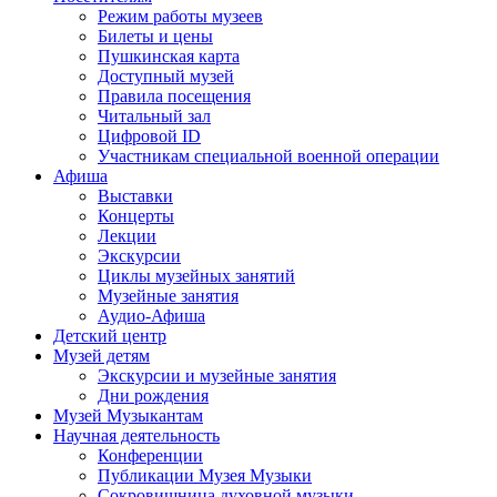
Режим работы музеев
Билеты и цены
Пушкинская карта
Доступный музей
Правила посещения
Читальный зал
Цифровой ID
Участникам специальной военной операции
Афиша
Выставки
Концерты
Лекции
Экскурсии
Циклы музейных занятий
Музейные занятия
Аудио-Афиша
Детский центр
Музей детям
Экскурсии и музейные занятия
Дни рождения
Музей Музыкантам
Научная деятельность
Конференции
Публикации Музея Музыки
Сокровищница духовной музыки