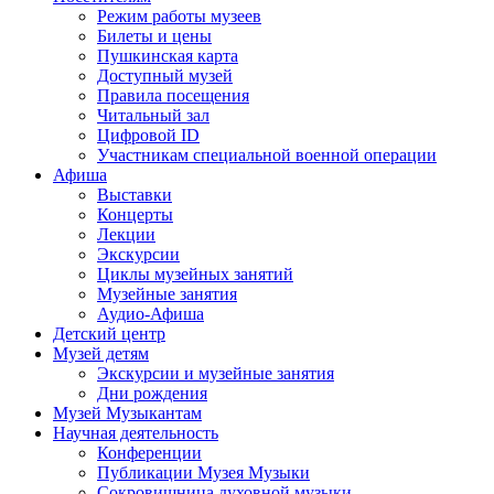
Режим работы музеев
Билеты и цены
Пушкинская карта
Доступный музей
Правила посещения
Читальный зал
Цифровой ID
Участникам специальной военной операции
Афиша
Выставки
Концерты
Лекции
Экскурсии
Циклы музейных занятий
Музейные занятия
Аудио-Афиша
Детский центр
Музей детям
Экскурсии и музейные занятия
Дни рождения
Музей Музыкантам
Научная деятельность
Конференции
Публикации Музея Музыки
Сокровищница духовной музыки