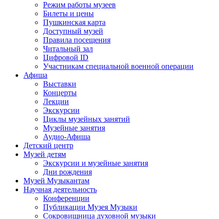
Режим работы музеев
Билеты и цены
Пушкинская карта
Доступный музей
Правила посещения
Читальный зал
Цифровой ID
Участникам специальной военной операции
Афиша
Выставки
Концерты
Лекции
Экскурсии
Циклы музейных занятий
Музейные занятия
Аудио-Афиша
Детский центр
Музей детям
Экскурсии и музейные занятия
Дни рождения
Музей Музыкантам
Научная деятельность
Конференции
Публикации Музея Музыки
Сокровищница духовной музыки