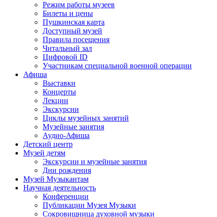
Режим работы музеев
Билеты и цены
Пушкинская карта
Доступный музей
Правила посещения
Читальный зал
Цифровой ID
Участникам специальной военной операции
Афиша
Выставки
Концерты
Лекции
Экскурсии
Циклы музейных занятий
Музейные занятия
Аудио-Афиша
Детский центр
Музей детям
Экскурсии и музейные занятия
Дни рождения
Музей Музыкантам
Научная деятельность
Конференции
Публикации Музея Музыки
Сокровищница духовной музыки