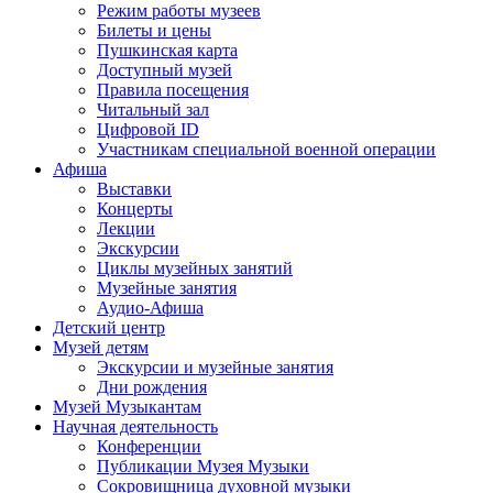
Режим работы музеев
Билеты и цены
Пушкинская карта
Доступный музей
Правила посещения
Читальный зал
Цифровой ID
Участникам специальной военной операции
Афиша
Выставки
Концерты
Лекции
Экскурсии
Циклы музейных занятий
Музейные занятия
Аудио-Афиша
Детский центр
Музей детям
Экскурсии и музейные занятия
Дни рождения
Музей Музыкантам
Научная деятельность
Конференции
Публикации Музея Музыки
Сокровищница духовной музыки