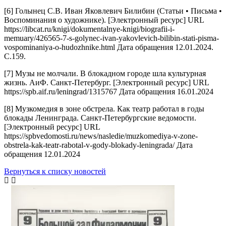
[6] Голынец C.В. Иван Яковлевич Билибин (Статьи • Письма •
Воспоминания о художнике). [Электронный ресурс] URL
https://libcat.ru/knigi/dokumentalnye-knigi/biografii-i-
memuary/426565-7-s-golynec-ivan-yakovlevich-bilibin-stati-pisma-
vospominaniya-o-hudozhnike.html Дата обращения 12.01.2024.
С.159.
[7] Музы не молчали. В блокадном городе шла культурная
жизнь. АиФ. Санкт-Петербург. [Электронный ресурс] URL
https://spb.aif.ru/leningrad/1315767 Дата обращения 16.01.2024
[8] Музкомедия в зоне обстрела. Как театр работал в годы
блокады Ленинграда. Санкт-Петербургские ведомости.
[Электронный ресурс] URL
https://spbvedomosti.ru/news/nasledie/muzkomediya-v-zone-
obstrela-kak-teatr-rabotal-v-gody-blokady-leningrada/ Дата
обращения 12.01.2024
Вернуться к списку новостей