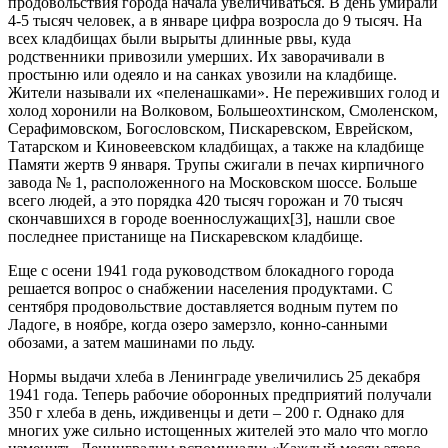
продовольствия города начала увеличиваться. В день умирали
4-5 тысяч человек, а в январе цифра возросла до 9 тысяч. На
всех кладбищах были вырыты длинные рвы, куда
родственники привозили умерших. Их заворачивали в
простыню или одеяло и на санках увозили на кладбище.
Жители называли их «пеленашками». Не переживших голод и
холод хоронили на Волковом, Большеохтинском, Смоленском,
Серафимовском, Богословском, Пискаревском, Еврейском,
Татарском и Киновеевском кладбищах, а также на кладбище
Памяти жертв 9 января. Трупы сжигали в печах кирпичного
завода № 1, расположенного на Московском шоссе. Больше
всего людей, а это порядка 420 тысяч горожан и 70 тысяч
скончавшихся в городе военнослужащих[3], нашли свое
последнее пристанище на Пискаревском кладбище.
Еще с осени 1941 года руководством блокадного города
решается вопрос о снабжении населения продуктами. С
сентября продовольствие доставляется водным путем по
Ладоге, в ноябре, когда озеро замерзло, конно-санными
обозами, а затем машинами по льду.
Нормы выдачи хлеба в Ленинграде увеличились 25 декабря
1941 года. Теперь рабочие оборонных предприятий получали
350 г хлеба в день, иждивенцы и дети – 200 г. Однако для
многих уже сильно истощенных жителей это мало что могло