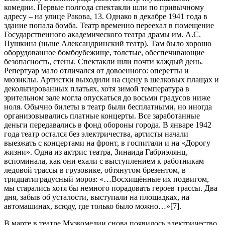
комедии. Первые полгода спектакли шли по привычному
адресу – на улице Ракова, 13. Однако в декабре 1941 года в
здание попала бомба. Театр временно переехал в помещение
Государственного академического театра драмы им. А.С.
Пушкина (ныне Александринский театр). Там было хорошо
оборудованное бомбоубежище, толстые, обеспечивающие
безопасность, стены. Спектакли шли почти каждый день.
Репертуар мало отличался от довоенного: оперетты и
мюзиклы. Артистки выходили на сцену в шелковых плащах и
декольтированных платьях, хотя зимой температура в
зрительном зале могла опускаться до восьми градусов ниже
ноля. Обычно билеты в театр были бесплатными, но иногда
организовывались платные концерты. Все заработанные
деньги передавались в фонд обороны города. В январе 1942
года театр остался без электричества, артисты начали
выезжать с концертами на фронт, в госпитали и на «Дорогу
жизни». Одна из актрис театра, Зинаида Габриэлянц,
вспоминала, как они ехали с выступлением к работникам
ледовой трассы в грузовике, обтянутом брезентом, в
тридцатиградусный мороз: «…Восхищённые их подвигом,
мы старались хотя бы немного порадовать героев трассы. Два
дня, забыв об усталости, выступали на площадках, на
автомашинах, всюду, где только было можно…»[7].
В марте в театре Музкомедии снова появилось электричество,