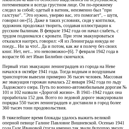
потемневшем и всегда грустном лице. Он по-прежнему
следил за собой; одетый в ватник, неизменно был "при
галстуке". "Это нужно, уверяю вас, это помогает", – шутя,
говорил он»[5]. Даже в таких условиях, сидя у коптилки,
художник продолжал творить, создавая иллюстрации к
русским былинам. В феврале 1942 года он начал слабеть, с
трудом поднимался с кровати. При этом эвакуироваться
отказался наотрез, говорил: «Я из Ленинграда никуда не
поеду... Ни за что!.. Да и потом, как же я полечу без своих
книг. Нет, нет... это невозможно»[6]. 7 февраля 1942 года в
возрасте 66 лет Иван Билибин скончался.
Первый этап эвакуации ленинградцев из города на Неве
начался в октябре 1941 года. Тогда водным и воздушным
транспортом вывезли примерно 36 тысяч человек. Массовая
же эвакуация горожан началась 22 января 1942 года по льду
Ладожского озера. Путь по военно-автомобильным дорогам №
101 и 102 назвали «Дорогой жизни». В 1941–1942 годах она
проработала 152 дня. Всего по ледовой дороге эвакуировали
порядка 550 тысяч ленинградцев и доставили в город более
360 тысяч тонн продовольствия.
В тяжелейшее время блокады удалось выжить великой
оперной певице Галине Павловне Вишневской. Осенью 1941
года Гале Ивановой (тогда именно так звали будущую звезду