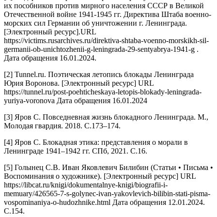
их пособников против мирного населения СССР в Великой
Отечественной войне 1941-1945 гг. Директива Штаба военно-
морских сил Германии об уничтожении г. Ленинграда.
[Электронный ресурс].URL
https://victims.rusarchives.ru/direktiva-shtaba-voenno-morskikh-sil-
germanii-ob-unichtozhenii-g-leningrada-29-sentyabrya-1941-g .
Дата обращения 16.01.2024.
[2] Tunnel.ru. Поэтическая летопись блокады Ленинграда
Юрия Воронова. [Электронный ресурс] URL
https://tunnel.ru/post-poehticheskaya-letopis-blokady-leningrada-
yuriya-voronova Дата обращения 16.01.2024
[3] Яров С. Повседневная жизнь блокадного Ленинграда. М.,
Молодая гвардия. 2018. С.173–174.
[4] Яров С. Блокадная этика: представления о морали в
Ленинграде 1941–1942 гг. СПб, 2021. С.16.
[5] Голынец C.В. Иван Яковлевич Билибин (Статьи • Письма •
Воспоминания о художнике). [Электронный ресурс] URL
https://libcat.ru/knigi/dokumentalnye-knigi/biografii-i-
memuary/426565-7-s-golynec-ivan-yakovlevich-bilibin-stati-pisma-
vospominaniya-o-hudozhnike.html Дата обращения 12.01.2024.
С.154.