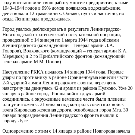
году восстановили свою работу многие предприятия, к зиме
1943–1944 годов в 99% домов появилось водоснабжение,
действовали 12 трамвайных. Однако, пусть и частично, но
осада Ленинграда продолжалась.
Город удалось деблокировать в результате Ленинградско-
Новгородской стратегической наступательной операции,
проведенной с 14 января по 1 марта 1944 года войсками
Ленинградского (командующий – генерал армии Л.А.
Говоров), Волховского (командующий – генерал армии К.А.
Мерецков) и 2-го Прибалтийского фронтов (командующий –
генерал армии М.М. Попов).
Наступление РККА началось 14 января 1944 года. Первые
удары по противнику в районе Ораниенбаума нанесли части
2-й ударной армии Ленинградского фронта, через день
навстречу им двинулась 42-я армия из района Пулково. Уже 20
января в районе города Ропша войска двух армий
соединились, а окруженные немецкие части были пленены
или уничтожены. 21 января под контроль советских войск
взята Кировская железная дорога, освобожден город Мга. 30
января подразделения Ленинградского фронта вышли к
городу Луге.
Одновременно с этим с 14 января в районе Новгорода начала