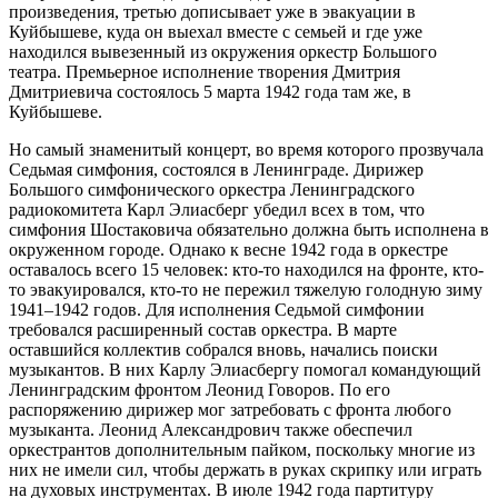
произведения, третью дописывает уже в эвакуации в
Куйбышеве, куда он выехал вместе с семьей и где уже
находился вывезенный из окружения оркестр Большого
театра. Премьерное исполнение творения Дмитрия
Дмитриевича состоялось 5 марта 1942 года там же, в
Куйбышеве.
Но самый знаменитый концерт, во время которого прозвучала
Седьмая симфония, состоялся в Ленинграде. Дирижер
Большого симфонического оркестра Ленинградского
радиокомитета Карл Элиасберг убедил всех в том, что
симфония Шостаковича обязательно должна быть исполнена в
окруженном городе. Однако к весне 1942 года в оркестре
оставалось всего 15 человек: кто-то находился на фронте, кто-
то эвакуировался, кто-то не пережил тяжелую голодную зиму
1941–1942 годов. Для исполнения Седьмой симфонии
требовался расширенный состав оркестра. В марте
оставшийся коллектив собрался вновь, начались поиски
музыкантов. В них Карлу Элиасбергу помогал командующий
Ленинградским фронтом Леонид Говоров. По его
распоряжению дирижер мог затребовать с фронта любого
музыканта. Леонид Александрович также обеспечил
оркестрантов дополнительным пайком, поскольку многие из
них не имели сил, чтобы держать в руках скрипку или играть
на духовых инструментах. В июле 1942 года партитуру