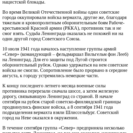
нацистской блокады.
Во время Великой Отечественной войны одни советские
города оккупировали войска вермахта, другие же, благодаря
тяжелым и кровопролитным оборонительным боям Рабоче-
крестьянской Красной армии (РККА), противник так и не
смог взять. Судьба Ленинграда оказалась не похожей ни на
один другой город Советского Союза.
10 июля 1941 года началось наступление группы армий
«Север» (командующий – фельдмаршал Вильгельм фон Лееб)
на Ленинград. Для его защиты под Лугой строится
оборонительный рубеж. Однако удержаться на нем советские
войска не смогли. Сопротивление было прорвано в середине
августа, к городу устремились немецкие части.
К концу последнего летнего месяца военные силы
противника перерезали сначала шоссе, а затем железную
дорогу, связывавшую Ленинград со страной. В начале
сентября на рубеж старой советско-финляндской границы
продвинулись финские войска, а 8 сентября 1941 года
подразделения вермахта взяли Шлиссельбург. Советский
город на Неве оказался в окружении.
В течение сентября группа «Север» предприняла несколько