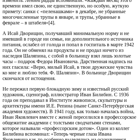
изменить. Ленинградцы вспоминали: «Каждый месяц этого
времени имел свою, не единственную, но особую, жуткую
примету: санки с «пеленашками» в декабре, не убранные
многочисленные трупы в январе, и трупы, убранные в
феврале – в штабеля»[4].
А Исай Дворищин, получавший минимальную норму и не
имевший в городе ни семьи, ни дополнительного источника
питания, ослабел от голода и попал в госпиталь в марте 1942
года. Он не обменял на продукты и не продал ничего из
наследия Шаляпина, с собой в больницу взял лишь золотые
часы – подарок Федора Ивановича. Дарственная надпись на
них гласила: «Верю, милый Исай, в твои дружеские чувства
ко мне и люблю тебя. Ф. Шаляпин». В больнице Дворищин
скончался от истощения.
Не пережил первую блокадную зиму и известный русский
художник, сценограф, иллюстратор Иван Билибин. С 1936
года он преподавал в Институте живописи, скульптуры и
архитектуры имени И.Е. Репина (ныне Санкт-Петербургская
академия художеств). В 1941 году, как только началась война,
Иван Яковлевич вместе с женой переселился в профессорское
общежитие академии с толстыми сводчатыми стенами,
которое называли «профессорским дотом». Один из коллег
Билибина вспоминал: «Теперь черные глаза Ивана
Яковлевича как-то особенно выделялись на осунувшемся,