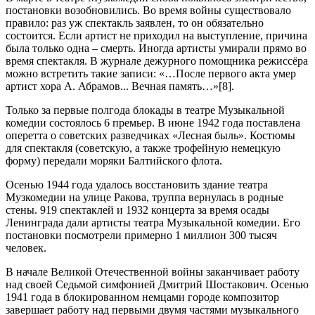
постановки возобновились. Во время войны существовало
правило: раз уж спектакль заявлен, то он обязательно
состоится. Если артист не приходил на выступление, причина
была только одна – смерть. Иногда артисты умирали прямо во
время спектакля. В журнале дежурного помощника режиссёра
можно встретить такие записи: «…После первого акта умер
артист хора А. Абрамов... Вечная память…»[8].
Только за первые полгода блокады в театре Музыкальной
комедии состоялось 6 премьер. В июне 1942 года поставлена
оперетта о советских разведчиках «Лесная быль». Костюмы
для спектакля (советскую, а также трофейную немецкую
форму) передали моряки Балтийского флота.
Осенью 1944 года удалось восстановить здание театра
Музкомедии на улице Ракова, труппа вернулась в родные
стены. 919 спектаклей и 1932 концерта за время осады
Ленинграда дали артисты театра Музыкальной комедии. Его
постановки посмотрели примерно 1 миллион 300 тысяч
человек.
В начале Великой Отечественной войны заканчивает работу
над своей Седьмой симфонией Дмитрий Шостакович. Осенью
1941 года в блокированном немцами городе композитор
завершает работу над первыми двумя частями музыкального