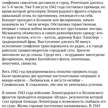
симфонии самолетом доставили в город. Репетиции длились
по 5–6 часов. Уже 9 августа 1942 года состоялась премьера, во
время которой артиллерия Ленинградского фронта открыла
шквальный огонь по противнику, отвлекая его на себя.
Концерт проходил в Большом зале филармонии, начало
назначили на 7 часов вечера. Обстановка торжественная,
впервые с начала войны включили все хрустальные люстры.
Музыканты облачились в самую разнообразную одежду: кто-
то надел ватник, кто-то – китель, дирижер Карл Элиасберг –
традиционный фрак. Выступление длилось 80 минут,
исполнение симфонии транслировалось по радио, а в городе
работали громкоговорители городской сети. Зрители
заполнили зал до отказа. Среди них – исхудавшие завсегдатаи
филармонии, моряки Балтийского флота, пехотинцы,
зенитчики, связисты.
Весь 1942 год предпринимались попытки прорвать осаду.
Были проведены две крупные наступательные операции: в
январе-апреле – Любаньская, в августе-октябре –
Синявинская. К сожалению, обе они не увенчались успехом.
В начале 1943 года войсками Ленинградского и Волховского
фронтов проводится операция «Искра», результатом которой
стал прорыв блокады Ленинграда и возможность снабжать его
по суше. Жизнь горожан постепенно налаживалась. В 1943