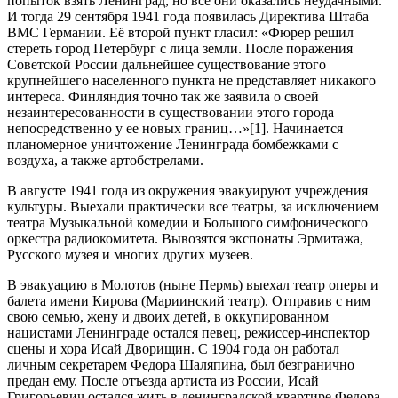
попыток взять Ленинград, но все они оказались неудачными.
И тогда 29 сентября 1941 года появилась Директива Штаба
ВМС Германии. Её второй пункт гласил: «Фюрер решил
стереть город Петербург с лица земли. После поражения
Советской России дальнейшее существование этого
крупнейшего населенного пункта не представляет никакого
интереса. Финляндия точно так же заявила о своей
незаинтересованности в существовании этого города
непосредственно у ее новых границ…»[1]. Начинается
планомерное уничтожение Ленинграда бомбежками с
воздуха, а также артобстрелами.
В августе 1941 года из окружения эвакуируют учреждения
культуры. Выехали практически все театры, за исключением
театра Музыкальной комедии и Большого симфонического
оркестра радиокомитета. Вывозятся экспонаты Эрмитажа,
Русского музея и многих других музеев.
В эвакуацию в Молотов (ныне Пермь) выехал театр оперы и
балета имени Кирова (Мариинский театр). Отправив с ним
свою семью, жену и двоих детей, в оккупированном
нацистами Ленинграде остался певец, режиссер-инспектор
сцены и хора Исай Дворищин. С 1904 года он работал
личным секретарем Федора Шаляпина, был безгранично
предан ему. После отъезда артиста из России, Исай
Григорьевич остался жить в ленинградской квартире Федора