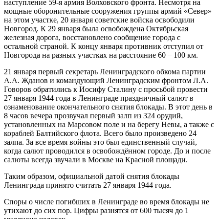
наступление 59-я армия Волховского фронта. Несмотря на
мощные оборонительные сооружения группы армий «Север»
на этом участке, 20 января советские войска освободили
Новгород. К 29 января была освобождена Октябрьская
железная дорога, восстановлено сообщение города с
остальной страной. К концу января противник отступил от
Новгорода на разных участках на расстояние 60 – 100 км.
21 января первый секретарь Ленинградского обкома партии
А.А. Жданов и командующий Ленинградским фронтом Л.А.
Говоров обратились к Иосифу Сталину с просьбой провести
27 января 1944 года в Ленинграде праздничный салют в
ознаменование окончательного снятия блокады. В этот день в
8 часов вечера прозвучал первый залп из 324 орудий,
установленных на Марсовом поле и на берегу Невы, а также с
кораблей Балтийского флота. Всего было произведено 24
залпа. За все время войны это был единственный случай,
когда салют проводился в освобождённом городе. До и после
салюты всегда звучали в Москве на Красной площади.
Таким образом, официальной датой снятия блокады
Ленинграда принято считать 27 января 1944 года.
Споры о числе погибших в Ленинграде во время блокады не
утихают до сих пор. Цифры разнятся от 600 тысяч до 1