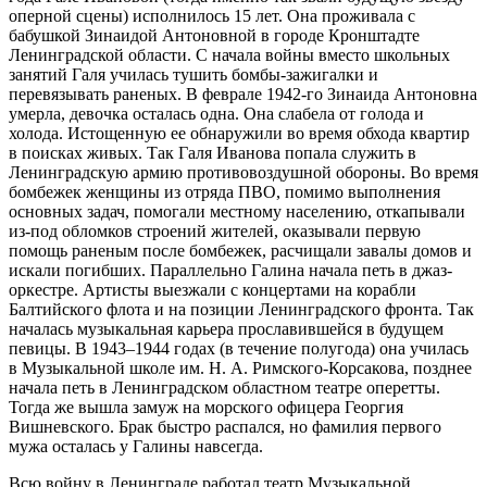
оперной сцены) исполнилось 15 лет. Она проживала с
бабушкой Зинаидой Антоновной в городе Кронштадте
Ленинградской области. С начала войны вместо школьных
занятий Галя училась тушить бомбы-зажигалки и
перевязывать раненых. В феврале 1942-го Зинаида Антоновна
умерла, девочка осталась одна. Она слабела от голода и
холода. Истощенную ее обнаружили во время обхода квартир
в поисках живых. Так Галя Иванова попала служить в
Ленинградскую армию противовоздушной обороны. Во время
бомбежек женщины из отряда ПВО, помимо выполнения
основных задач, помогали местному населению, откапывали
из-под обломков строений жителей, оказывали первую
помощь раненым после бомбежек, расчищали завалы домов и
искали погибших. Параллельно Галина начала петь в джаз-
оркестре. Артисты выезжали с концертами на корабли
Балтийского флота и на позиции Ленинградского фронта. Так
началась музыкальная карьера прославившейся в будущем
певицы. В 1943–1944 годах (в течение полугода) она училась
в Музыкальной школе им. Н. А. Римского-Корсакова, позднее
начала петь в Ленинградском областном театре оперетты.
Тогда же вышла замуж на морского офицера Георгия
Вишневского. Брак быстро распался, но фамилия первого
мужа осталась у Галины навсегда.
Всю войну в Ленинграде работал театр Музыкальной