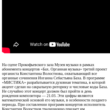
На сцене Прокофьевского зала Музея музыки в рамках
абонемента концертов «Бах. Органная музыка» третий проект
органиста Константина Волостнова, охватывающий все
органные сочинения Иоганна Себастьяна Баха. В программе
«МИСТИКА» разрабатывается духовная тематика, в которой
акцент сделан на сакральную риторику и числовые коды Баха.
Не случайно этот концерт должен был пройти в день
рождения композитора — 21.03. Эти цифры являются
математической основой его музыки, в особенности позднего
периода. При составлении программ концертов исполнитель
Константин Волостнов традиционно придает им