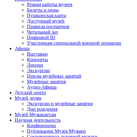
Режим работы музеев
Билеты и цены
Пушкинская карта
Доступный музей
Правила посещения
Читальный зал
Цифровой ID
Участникам специальной военной операции
Афиша
Выставки
Концерты
Лекции
Экскурсии
Циклы музейных занятий
Музейные занятия
Аудио-Афиша
Детский центр
Музей детям
Экскурсии и музейные занятия
Дни рождения
Музей Музыкантам
Научная деятельность
Конференции
Публикации Музея Музыки
Сокровищница духовной музыки