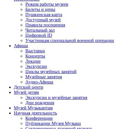
Режим работы музеев
Билеты и цены
Пушкинская карта
Доступный музей
Правила посещения
Читальный зал
Цифровой ID
Участникам специальной военной операции
Афиша
Выставки
Концерты
Лекции
Экскурсии
Циклы музейных занятий
Музейные занятия
Аудио-Афиша
Детский центр
Музей детям
Экскурсии и музейные занятия
Дни рождения
Музей Музыкантам
Научная деятельность
Конференции
Публикации Музея Музыки
Сокровищница духовной музыки