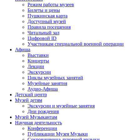
Режим работы музеев
Билеты и цены
Пушкинская карта
Доступный музей
Правила посещения
Читальный зал
Цифровой ID
Участникам специальной военной операции
Афиша
Выставки
Концерты
Лекции
Экскурсии
Циклы музейных занятий
Музейные занятия
Аудио-Афиша
Детский центр
Музей детям
Экскурсии и музейные занятия
Дни рождения
Музей Музыкантам
Научная деятельность
Конференции
Публикации Музея Музыки
Сокровищница духовной музыки