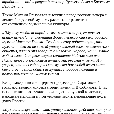
традиций" – подчеркнула директор Русского дома в Брюсселе
Вера Бунина.
Также Михаил Брызгалов выступил перед гостями вечера с
лекцией о русской музыке, рассказав о развитии
отечественной музыкальной культуры.
«"Музыку создает народ, а мы, композиторы, ее только
аранжируем", – знаменитая фраза первого классика русской
музыки Михаила Глинки. Сегодня я хочу подчеркнуть, что
музыка – едва ли не самый универсальный язык человеческого
общения, часто она говорит о человеке, народе, нации лучше
любых слов. С первых звуков сочинения Чайковского или
Рахманинова опознаются именно как русская музыка. И я
уверен, что и сегодня русская музыка для людей всего мира
была и остается одним из лучших способов познать и
полюбить Россию» –
отметил он.
Вечер завершился концертом профессоров Саратовской
государственной консерватории имени Л.В.Собинова. В их
исполнении прозвучали произведения русской классики,
народные мелодии и популярные песни, передающие дух и
душу России.
«Музыка и искусство – это универсальные средства, которые