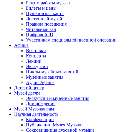
Режим работы музеев
Билеты и цены
Пушкинская карта
Доступный музей
Правила посещения
Читальный зал
Цифровой ID
Участникам специальной военной операции
Афиша
Выставки
Концерты
Лекции
Экскурсии
Циклы музейных занятий
Музейные занятия
Аудио-Афиша
Детский центр
Музей детям
Экскурсии и музейные занятия
Дни рождения
Музей Музыкантам
Научная деятельность
Конференции
Публикации Музея Музыки
Сокровищница духовной музыки