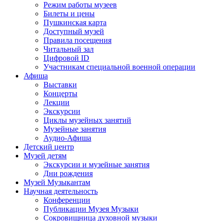
Режим работы музеев
Билеты и цены
Пушкинская карта
Доступный музей
Правила посещения
Читальный зал
Цифровой ID
Участникам специальной военной операции
Афиша
Выставки
Концерты
Лекции
Экскурсии
Циклы музейных занятий
Музейные занятия
Аудио-Афиша
Детский центр
Музей детям
Экскурсии и музейные занятия
Дни рождения
Музей Музыкантам
Научная деятельность
Конференции
Публикации Музея Музыки
Сокровищница духовной музыки