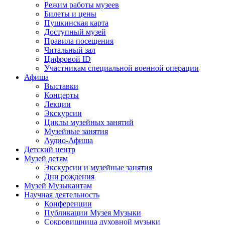
Режим работы музеев
Билеты и цены
Пушкинская карта
Доступный музей
Правила посещения
Читальный зал
Цифровой ID
Участникам специальной военной операции
Афиша
Выставки
Концерты
Лекции
Экскурсии
Циклы музейных занятий
Музейные занятия
Аудио-Афиша
Детский центр
Музей детям
Экскурсии и музейные занятия
Дни рождения
Музей Музыкантам
Научная деятельность
Конференции
Публикации Музея Музыки
Сокровищница духовной музыки