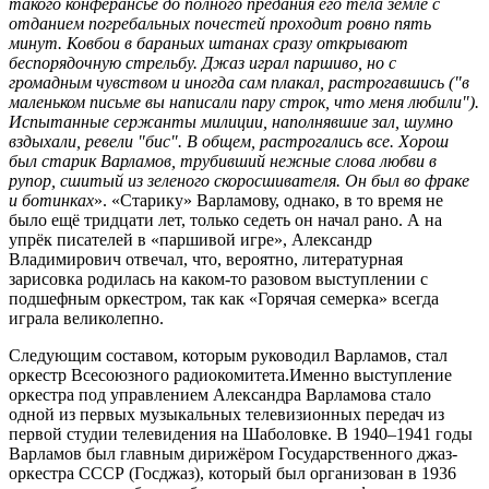
такого конферансье до полного предания его тела земле с
отданием погребальных почестей проходит ровно пять
минут. Ковбои в бараньих штанах сразу открывают
беспорядочную стрельбу. Джаз играл паршиво, но с
громадным чувством и иногда сам плакал, растрогавшись ("в
маленьком письме вы написали пару строк, что меня любили").
Испытанные сержанты милиции, наполнявшие зал, шумно
вздыхали, ревели "бис". В общем, растрогались все. Хорош
был старик Варламов, трубивший нежные слова любви в
рупор, сшитый из зеленого скоросшивателя. Он был во фраке
и ботинках
». «Старику» Варламову, однако, в то время не
было ещё тридцати лет, только седеть он начал рано. А на
упрёк писателей в «паршивой игре», Александр
Владимирович отвечал, что, вероятно, литературная
зарисовка родилась на каком-то разовом выступлении с
подшефным оркестром, так как «Горячая семерка» всегда
играла великолепно.
Следующим составом, которым руководил Варламов, стал
оркестр Всесоюзного радиокомитета.Именно выступление
оркестра под управлением Александра Варламова стало
одной из первых музыкальных телевизионных передач из
первой студии телевидения на Шаболовке. В 1940–1941 годы
Варламов был главным дирижёром Государственного джаз-
оркестра СССР (Госджаз), который был организован в 1936