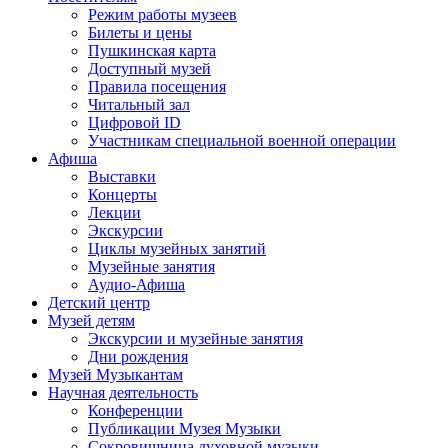
Режим работы музеев
Билеты и цены
Пушкинская карта
Доступный музей
Правила посещения
Читальный зал
Цифровой ID
Участникам специальной военной операции
Афиша
Выставки
Концерты
Лекции
Экскурсии
Циклы музейных занятий
Музейные занятия
Аудио-Афиша
Детский центр
Музей детям
Экскурсии и музейные занятия
Дни рождения
Музей Музыкантам
Научная деятельность
Конференции
Публикации Музея Музыки
Сокровищница духовной музыки