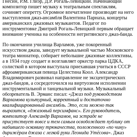
Гнесин, Р.М. Глиэр, Д.Р. Рогаль-Левицкий. Начинающий
композитор пишет музыку к театральным спектаклям,
сочиняет оперетту. Огромное впечатление производят на него
выступления джаз-ансамбля Валентина Парнаха, концерты
американских джазовых музыкантов. Педагог по
инструментовке Дмитрий Рогаль-Левицкий первым обращает
внимание ученика на особенности негритянского джаз-банда.
По окончании училища Варламов, уже покоренный
искусством джаза, заведует музыкальной частью Московского
театра миниатюр, собирает небольшие джазовые коллективы,
а в 1934 году создает и возглавляет оркестр парка ЦДКА,
солисткой в котором выступала приехавшая учиться в СССР
афроамериканская певица Целестина Коол. Александр
Владимирович развивал направление не эксцентрических
джаз-бандов, а сосредоточился на виртуозном исполнении
инструментальной и танцевальной музыки. Музыкальный
обозреватель В. Эрманс писал: «
Джаз под руководством
Варламова культурный, корректный и достаточно
квалифицированный ансамбль. Это, если можно так
выразится, «джазовый персимфанс». Его руководитель,
композитор Александр Варламов, на эстраде не
присутствует вовсе и тем самым освобождает публику от
набившего оскомину трюкачества, положенного «по чину»
дирижёрам джаза с легкой руки Леонида Утёсова
». Джаз