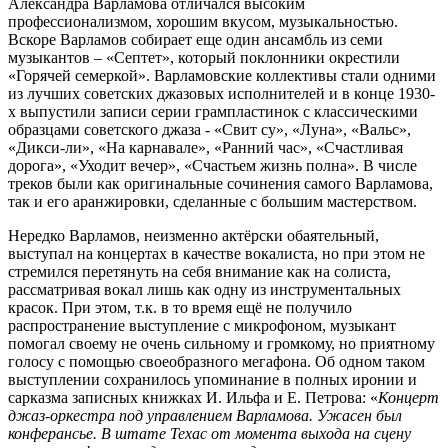
Александра Варламова отличался высоким
профессионализмом, хорошим вкусом, музыкальностью.
Вскоре Варламов собирает еще один ансамбль из семи
музыкантов – «Септет», который поклонники окрестили
«Горячей семеркой». Варламовские коллективы стали одними
из лучших советских джазовых исполнителей и в конце 1930-
х выпустили записи серии грампластинок с классическими
образцами советского джаза - «Свит су», «Луна», «Вальс»,
«Дикси-ли», «На карнавале», «Ранний час», «Счастливая
дорога», «Уходит вечер», «Счастьем жизнь полна». В числе
треков были как оригинальные сочинения самого Варламова,
так и его аранжировки, сделанные с большим мастерством.
Нередко Варламов, неизменно актёрски обаятельный,
выступал на концертах в качестве вокалиста, но при этом не
стремился перетянуть на себя внимание как на солиста,
рассматривая вокал лишь как одну из инструментальных
красок. При этом, т.к. в то время ещё не получило
распространение выступление с микрофоном, музыкант
помогал своему не очень сильному и громкому, но приятному
голосу с помощью своеобразного мегафона. Об одном таком
выступлении сохранилось упоминание в полных иронии и
сарказма записных книжках И. Ильфа и Е. Петрова: «
Концерт
джаз-оркестра под управлением Варламова. Ужасен был
конферансье. В штате Техас от момента выхода на сцену