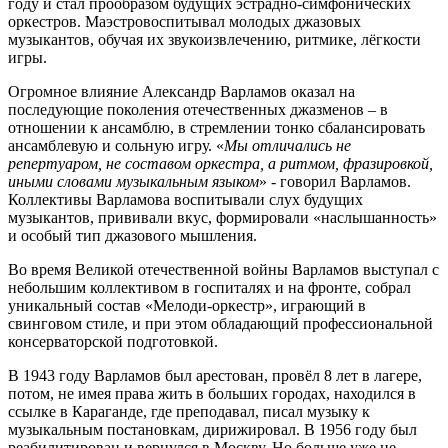
году и стал прообразом будущих эстрадно-симфонических
оркестров. Маэстровоспитывал молодых джазовых
музыкантов, обучая их звукоизвлечению, ритмике, лёгкости
игры.
Огромное влияние Александр Варламов оказал на
последующие поколения отечественных джазменов – в
отношении к ансамблю, в стремлении тонко сбалансировать
ансамблевую и сольную игру. «
Мы отличались не
репертуаром, не составом оркестра, а ритмом, фразировкой,
иными словами музыкальным языком
» - говорил Варламов.
Коллективы Варламова воспитывали слух будущих
музыкантов, прививали вкус, формировали «наслышанность»
и особый тип джазового мышления.
Во время Великой отечественной войны Варламов выступал с
небольшим коллективом в госпиталях и на фронте, собрал
уникальный состав «Мелоди-оркестр», играющий в
свинговом стиле, и при этом обладающий профессиональной
консерваторской подготовкой.
В 1943 году Варламов был арестован, провёл 8 лет в лагере,
потом, не имея права жить в больших городах, находился в
ссылке в Караганде, где преподавал, писал музыку к
музыкальным постановкам, дирижировал. В 1956 году был
реабилитирован и вернулся в Москву. Но больше уже не