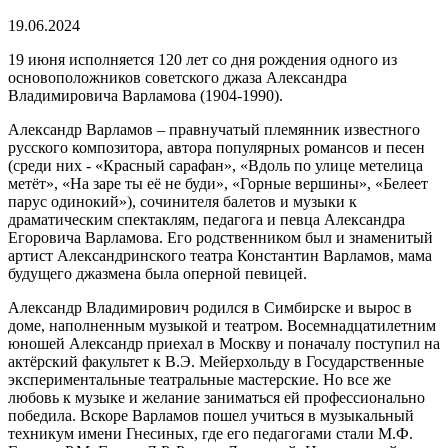
19.06.2024
19 июня исполняется 120 лет со дня рождения одного из
основоположников советского джаза Александра
Владимировича Варламова (1904-1990).
Александр Варламов – правнучатый племянник известного
русского композитора, автора популярных романсов и песен
(среди них - «Красный сарафан», «Вдоль по улице метелица
метёт», «На заре ты её не буди», «Горные вершины», «Белеет
парус одинокий»), сочинителя балетов и музыки к
драматическим спектаклям, педагога и певца Александра
Егоровича Варламова. Его родственником был и знаменитый
артист Александринского театра Константин Варламов, мама
будущего джазмена была оперной певицей.
Александр Владимирович родился в Симбирске и вырос в
доме, наполненным музыкой и театром. Восемнадцатилетним
юношей Александр приехал в Москву и поначалу поступил на
актёрский факультет к В.Э. Мейерхольду в Государственные
экспериментальные театральные мастерские. Но все же
любовь к музыке и желание заниматься ей профессионально
победила. Вскоре Варламов пошел учиться в музыкальный
техникум имени Гнесиных, где его педагогами стали М.Ф.