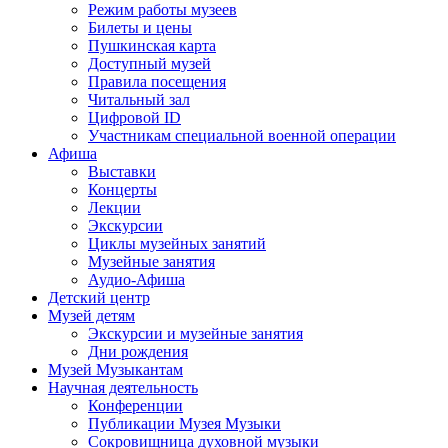
Режим работы музеев
Билеты и цены
Пушкинская карта
Доступный музей
Правила посещения
Читальный зал
Цифровой ID
Участникам специальной военной операции
Афиша
Выставки
Концерты
Лекции
Экскурсии
Циклы музейных занятий
Музейные занятия
Аудио-Афиша
Детский центр
Музей детям
Экскурсии и музейные занятия
Дни рождения
Музей Музыкантам
Научная деятельность
Конференции
Публикации Музея Музыки
Сокровищница духовной музыки