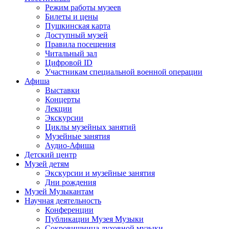
Режим работы музеев
Билеты и цены
Пушкинская карта
Доступный музей
Правила посещения
Читальный зал
Цифровой ID
Участникам специальной военной операции
Афиша
Выставки
Концерты
Лекции
Экскурсии
Циклы музейных занятий
Музейные занятия
Аудио-Афиша
Детский центр
Музей детям
Экскурсии и музейные занятия
Дни рождения
Музей Музыкантам
Научная деятельность
Конференции
Публикации Музея Музыки
Сокровищница духовной музыки