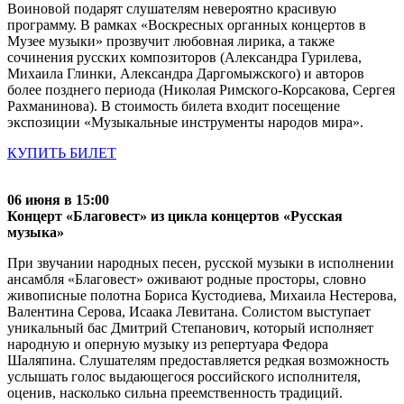
Воиновой подарят слушателям невероятно красивую
программу. В рамках «Воскресных органных концертов в
Музее музыки» прозвучит любовная лирика, а также
сочинения русских композиторов (Александра Гурилева,
Михаила Глинки, Александра Даргомыжского) и авторов
более позднего периода (Николая Римского-Корсакова, Сергея
Рахманинова). В стоимость билета входит посещение
экспозиции «Музыкальные инструменты народов мира».
КУПИТЬ БИЛЕТ
06 июня в 15:00
Концерт «Благовест» из цикла концертов «Русская
музыка»
При звучании народных песен, русской музыки в исполнении
ансамбля «Благовест» оживают родные просторы, словно
живописные полотна Бориса Кустодиева, Михаила Нестерова,
Валентина Серова, Исаака Левитана. Солистом выступает
уникальный бас Дмитрий Степанович, который исполняет
народную и оперную музыку из репертуара Федора
Шаляпина. Слушателям предоставляется редкая возможность
услышать голос выдающегося российского исполнителя,
оценив, насколько сильна преемственность традиций.