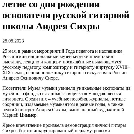
летие со дня рождения
основателя русской гитарной
школы Андрея Сихры
25.05.2023
25 мая, в рамках мероприятий Года педагога и наставника,
Российский национальный музей музыки представил
выставку, лекцию и концерт, посвящённые выдающемуся
русскому педагогу, композитору и гитаристу-виртуозу XVIII–
XIX веков, основоположнику гитарного искусства в России
Андрею Осиповичу Сихре.
Посетители Музея музыки увидели уникальные экспонаты из
музейного фонда, связанные с творчеством выдающегося
гитариста. Среди них – учебные пособия, журналы, нотные
сборники, издаваемые музыкантом в разные годы, а также
редкий портрет Андрея Сихры, выполненный художницей
Марией Циммер.
Яркое впечатление произвела демонстрация личной гитары
Сихры: богато инкрустированный перламутровыми