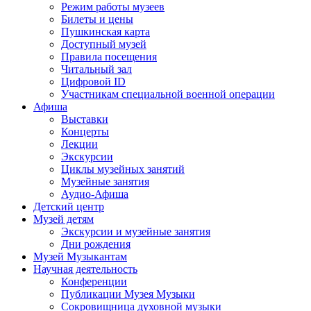
Режим работы музеев
Билеты и цены
Пушкинская карта
Доступный музей
Правила посещения
Читальный зал
Цифровой ID
Участникам специальной военной операции
Афиша
Выставки
Концерты
Лекции
Экскурсии
Циклы музейных занятий
Музейные занятия
Аудио-Афиша
Детский центр
Музей детям
Экскурсии и музейные занятия
Дни рождения
Музей Музыкантам
Научная деятельность
Конференции
Публикации Музея Музыки
Сокровищница духовной музыки