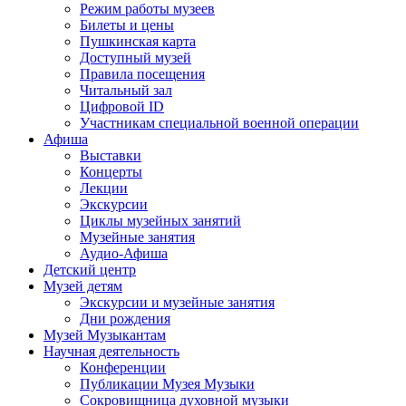
Режим работы музеев
Билеты и цены
Пушкинская карта
Доступный музей
Правила посещения
Читальный зал
Цифровой ID
Участникам специальной военной операции
Афиша
Выставки
Концерты
Лекции
Экскурсии
Циклы музейных занятий
Музейные занятия
Аудио-Афиша
Детский центр
Музей детям
Экскурсии и музейные занятия
Дни рождения
Музей Музыкантам
Научная деятельность
Конференции
Публикации Музея Музыки
Сокровищница духовной музыки