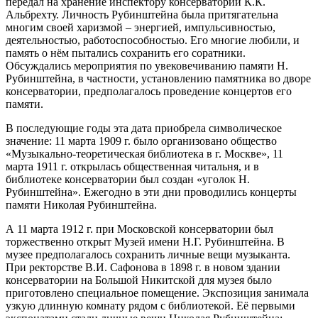
передал на хранение инспектору консерватории К.К.
Альбрехту. Личность Рубинштейна была притягательна
многим своей харизмой – энергией, импульсивностью,
деятельностью, работоспособностью. Его многие любили, и
память о нём пытались сохранить его соратники.
Обсуждались мероприятия по увековечиванию памяти Н.
Рубинштейна, в частности, установлению памятника во дворе
консерватории, предполагалось проведение концертов его
памяти.
В последующие годы эта дата приобрела символическое
значение: 11 марта 1909 г. было организовано общество
«Музыкально-теоретическая библиотека в г. Москве», 11
марта 1911 г. открылась общественная читальня, и в
библиотеке консерватории был создан «уголок Н.
Рубинштейна». Ежегодно в эти дни проводились концерты
памяти Николая Рубинштейна.
А 11 марта 1912 г. при Московской консерватории был
торжественно открыт Музей имени Н.Г. Рубинштейна. В
музее предполагалось сохранить личные вещи музыканта.
При ректорстве В.И. Сафонова в 1898 г. в новом здании
консерватории на Большой Никитской для музея было
приготовлено специальное помещение. Экспозиция занимала
узкую длинную комнату рядом с библиотекой. Её первыми