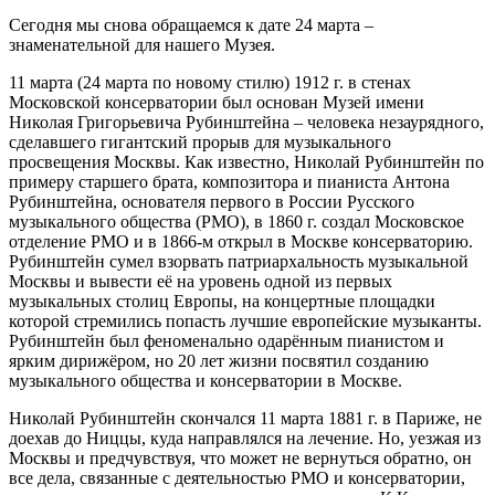
Сегодня мы снова обращаемся к дате 24 марта –
знаменательной для нашего Музея.
11 марта (24 марта по новому стилю) 1912 г. в стенах
Московской консерватории был основан Музей имени
Николая Григорьевича Рубинштейна – человека незаурядного,
сделавшего гигантский прорыв для музыкального
просвещения Москвы. Как известно, Николай Рубинштейн по
примеру старшего брата, композитора и пианиста Антона
Рубинштейна, основателя первого в России Русского
музыкального общества (РМО), в 1860 г. создал Московское
отделение РМО и в 1866-м открыл в Москве консерваторию.
Рубинштейн сумел взорвать патриархальность музыкальной
Москвы и вывести её на уровень одной из первых
музыкальных столиц Европы, на концертные площадки
которой стремились попасть лучшие европейские музыканты.
Рубинштейн был феноменально одарённым пианистом и
ярким дирижёром, но 20 лет жизни посвятил созданию
музыкального общества и консерватории в Москве.
Николай Рубинштейн скончался 11 марта 1881 г. в Париже, не
доехав до Ниццы, куда направлялся на лечение. Но, уезжая из
Москвы и предчувствуя, что может не вернуться обратно, он
все дела, связанные с деятельностью РМО и консерватории,