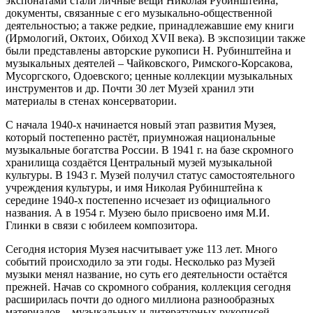
экспонатами стали личные вещи Николая Рубинштейна;
документы, связанные с его музыкально-общественной
деятельностью; а также редкие, принадлежавшие ему книги
(Ирмологий, Октоих, Обиход XVII века). В экспозиции также
были представлены авторские рукописи Н. Рубинштейна и
музыкальных деятелей – Чайковского, Римского-Корсакова,
Мусоргского, Одоевского; ценные коллекции музыкальных
инструментов и др. Почти 30 лет Музей хранил эти
материалы в стенах консерватории.
С начала 1940-х начинается новый этап развития Музея,
который постепенно растёт, приумножая национальные
музыкальные богатства России. В 1941 г. на базе скромного
хранилища создаётся Центральный музей музыкальной
культуры. В 1943 г. Музей получил статус самостоятельного
учреждения культуры, и имя Николая Рубинштейна к
середине 1940-х постепенно исчезает из официального
названия. А в 1954 г. Музею было присвоено имя М.И.
Глинки в связи с юбилеем композитора.
Сегодня история Музея насчитывает уже 113 лет. Много
событий происходило за эти годы. Несколько раз Музей
музыки менял название, но суть его деятельности остаётся
прежней. Начав со скромного собрания, коллекция сегодня
расширилась почти до одного миллиона разнообразных
материалов – музыкальных и литературных рукописей,