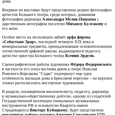
дома.
Впервые на выставке будут представлены редкие фотографии
артистов Большого театра, среди которых, домашняя
фотография дирижера
Александра Мелик-Пашаева
с
дарственным автографом писателю
Михаилу Булгакову
и
его жене.
Особое место на экспозиции займёт
арфа фирмы
«Себастьян Эрар»
, последней четверти XIX века и
мемориальные предметы, принадлежавшие основоположнице
отечественной арфовой школы, выдающемуся педагогу,
артистке оркестра Большого театра
Ксении Эрдели.
Сценографические работы художника
Фёдора Федоровского
,
в частности его эскиз костюма девок к опере Николая
Римского-Корсакова "Садко" подчеркнут еще одну
особенность жильцов дома в Брюсовом переулке – на верхних
этажах располагались мастерские художников.
В разделе, посвящённом виолончелисту, педагогу, дирижёру
и музыкально-общественному деятелю, одному из создателей
Государственной коллекции уникальных музыкальных
инструментов РФ и основателю Квартета имени
Страдивариуса
Виктору Кубацкому
, будет представлена
виолончель работы мастера Антонио Страдивари
1725