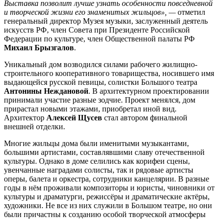
Выставка позволит лучше узнать особенности повседневной
и творческой жизни его знаменитых жильцов», —
отметил
генеральный директор Музея музыки, заслуженный деятель
искусств РФ, член Совета при Президенте Российской
Федерации по культуре, член Общественной палаты РФ
Михаил Брызгалов
.
Уникальный дом возводился силами рабочего жилищно-
строительного кооперативного товарищества, носившего имя
выдающейся русской певицы, солистки Большого театра
Антонины Неждановой
. В архитектурном проектировании
принимали участие разные зодчие. Проект менялся, дом
прирастал новыми этажами, приобретал иной вид.
Архитектор
Алексей Щусев
стал автором финальной
внешней отделки.
Многие жильцы дома были именитыми музыкантами,
большими артистами, составлявшими славу отечественной
культуры. Однако в доме селились как корифеи сцены,
увенчанные наградами солисты, так и рядовые артисты
оперы, балета и оркестра, сотрудники канцелярии. В разные
годы в нём проживали композиторы и юристы, чиновники от
культуры и драматурги, режиссёры и драматические актёры,
художники. Не все из них служили в Большом театре, но они
были причастны к созданию особой творческой атмосферы