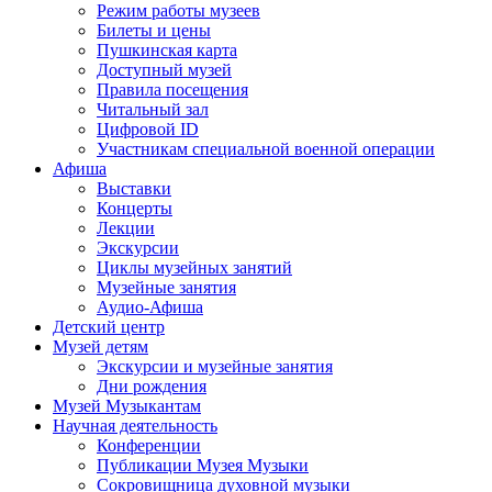
Режим работы музеев
Билеты и цены
Пушкинская карта
Доступный музей
Правила посещения
Читальный зал
Цифровой ID
Участникам специальной военной операции
Афиша
Выставки
Концерты
Лекции
Экскурсии
Циклы музейных занятий
Музейные занятия
Аудио-Афиша
Детский центр
Музей детям
Экскурсии и музейные занятия
Дни рождения
Музей Музыкантам
Научная деятельность
Конференции
Публикации Музея Музыки
Сокровищница духовной музыки