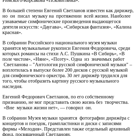
Римского-Корсакова «Псковитянка».
В большей степени Евгений Светланов известен как дирижер,
но он писал музыку на протяжении всей жизни. Наиболее
узнаваемые симфонические произведения выдающегося
деятеля искусств: «Даугава», «Сибирская фантазия», «Калина
красная».
В собрании Российского национального музея музыки
хранятся музыкальные рукописи Евгения Федоровича, среди
которых романсы на стихи А.С. Пушкина «В Сибирь», «В
поле чистом», «Няне», «Поэту». Одна из значимых работ
Светланова – "Антология русской симфонической музыки" –
воплотилась в выпуске более 200 дисков с русской музыкой
для симфонического оркестра. 30 лет дирижёр трудился для
того, чтобы отобразить картину русского музыкального
наследия.
Евгений Федорович Светланов, по его собственному
признанию, не мог представить свою жизнь без творчества.
«Вне музыки жизни нет», — говорил он.
В собрании Музея музыки хранятся фотографии дирижёра с
концертов и поездок, грампластинки и диски с записями
фирмы «Мелодия». Представлен также отдельный архивный
фонд, посвященный Светланову.