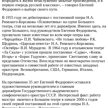
возродить к жизни незаслуженно забытые произведения, и в
первую очередь русской классики», – говорил Евгений
Федорович о выборе своего пути.
В 1955 году он дебютировал с постановкой оперы Н.А.
Римского-Корсакова «Псковитянка» на сцене Большого
театра, став на несколько лет его дирижёром. Именно здесь, на
сцене Большого, под руководством Евгения Федоровича,
прозвучали такие известные во всем мире оперы как:
«Чародейка» П.И. Чайковского, «Не только любовь» Р.К.
Щедрина, «Царская невеста» Н.А. Римского-Корсакова,
«Октябрь» В.И. Мурадели. В 1964 году в итальянском театре
«Ла Скала» с успехом прошли постановки «Садко», «Князь
Игорь» и «Борис Годунов», принесшие Светланову славу за
пределами Отечества. Впоследствии он многократно получал
приглашения о совместной работе от известных западных
оркестров Великобритании, США, Германии, Италии,
Нидерландов.
На протяжении 35 лет Евгений Федорович оставался
художественным руководителем и главным
дирижёром Государственного академического
симфонического оркестра СССР. Интересный факт: работу
маэстро окончил в Большом театре в начале 2000-х годов
своей первой постановкой на этой сцене оперы Н.А.