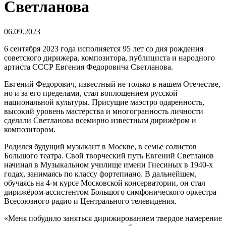
Светланова
06.09.2023
6 сентября 2023 года исполняется 95 лет со дня рождения
советского дирижера, композитора, публициста и народного
артиста СССР Евгения Федоровича Светланова.
Евгений Федорович, известный не только в нашем Отечестве,
но и за его пределами, стал воплощением русской
национальной культуры. Присущие маэстро одаренность,
высокий уровень мастерства и многогранность личности
сделали Светланова всемирно известным дирижёром и
композитором.
Родился будущий музыкант в Москве, в семье солистов
Большого театра. Свой творческий путь Евгений Светланов
начинал в Музыкальном училище имени Гнесиных в 1940-х
годах, занимаясь по классу фортепиано. В дальнейшем,
обучаясь на 4-м курсе Московской консерватории, он стал
дирижёром-ассистентом Большого симфонического оркестра
Всесоюзного радио и Центрального телевидения.
«Меня побудило заняться дирижированием твердое намерение