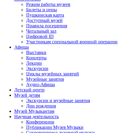
Режим работы музеев
Билеты и цены
Пушкинская карта
Доступный музей
Правила посещения
Читальный зал
Цифровой ID
Участникам специальной военной операции
Афиша
Выставки
Концерты
Лекции
Экскурсии
Циклы музейных занятий
Музейные занятия
Аудио-Афиша
Детский центр
Музей детям
Экскурсии и музейные занятия
Дни рождения
Музей Музыкантам
Научная деятельность
Конференции
Публикации Музея Музыки
Сокровищница духовной музыки