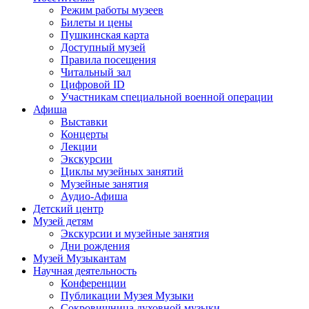
Режим работы музеев
Билеты и цены
Пушкинская карта
Доступный музей
Правила посещения
Читальный зал
Цифровой ID
Участникам специальной военной операции
Афиша
Выставки
Концерты
Лекции
Экскурсии
Циклы музейных занятий
Музейные занятия
Аудио-Афиша
Детский центр
Музей детям
Экскурсии и музейные занятия
Дни рождения
Музей Музыкантам
Научная деятельность
Конференции
Публикации Музея Музыки
Сокровищница духовной музыки