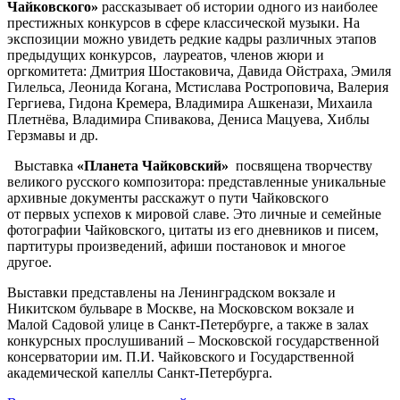
Чайковского»
рассказывает об истории одного из наиболее
престижных конкурсов в сфере классической музыки. На
экспозиции можно увидеть редкие кадры различных этапов
предыдущих конкурсов, лауреатов, членов жюри и
оргкомитета: Дмитрия Шостаковича, Давида Ойстраха, Эмиля
Гилельса, Леонида Когана, Мстислава Ростроповича, Валерия
Гергиева, Гидона Кремера, Владимира Ашкенази, Михаила
Плетнёва, Владимира Спивакова, Дениса Мацуева, Хиблы
Герзмавы и др.
Выставка
«Планета Чайковский»
посвящена творчеству
великого русского композитора: представленные уникальные
архивные документы расскажут о пути Чайковского
от первых успехов к мировой славе. Это личные и семейные
фотографии Чайковского, цитаты из его дневников и писем,
партитуры произведений, афиши постановок и многое
другое.
Выставки представлены на Ленинградском вокзале и
Никитском бульваре в Москве, на Московском вокзале и
Малой Садовой улице в Санкт-Петербурге, а также в залах
конкурсных прослушиваний – Московской государственной
консерватории им. П.И. Чайковского и Государственной
академической капеллы Санкт-Петербурга.