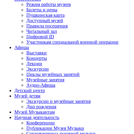
Режим работы музеев
Билеты и цены
Пушкинская карта
Доступный музей
Правила посещения
Читальный зал
Цифровой ID
Участникам специальной военной операции
Афиша
Выставки
Концерты
Лекции
Экскурсии
Циклы музейных занятий
Музейные занятия
Аудио-Афиша
Детский центр
Музей детям
Экскурсии и музейные занятия
Дни рождения
Музей Музыкантам
Научная деятельность
Конференции
Публикации Музея Музыки
Сокровищница духовной музыки