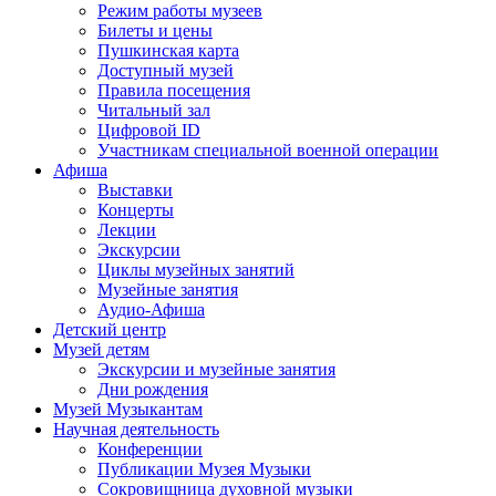
Режим работы музеев
Билеты и цены
Пушкинская карта
Доступный музей
Правила посещения
Читальный зал
Цифровой ID
Участникам специальной военной операции
Афиша
Выставки
Концерты
Лекции
Экскурсии
Циклы музейных занятий
Музейные занятия
Аудио-Афиша
Детский центр
Музей детям
Экскурсии и музейные занятия
Дни рождения
Музей Музыкантам
Научная деятельность
Конференции
Публикации Музея Музыки
Сокровищница духовной музыки