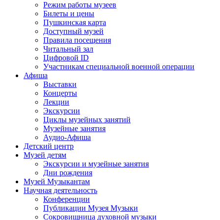
Режим работы музеев
Билеты и цены
Пушкинская карта
Доступный музей
Правила посещения
Читальный зал
Цифровой ID
Участникам специальной военной операции
Афиша
Выставки
Концерты
Лекции
Экскурсии
Циклы музейных занятий
Музейные занятия
Аудио-Афиша
Детский центр
Музей детям
Экскурсии и музейные занятия
Дни рождения
Музей Музыкантам
Научная деятельность
Конференции
Публикации Музея Музыки
Сокровищница духовной музыки