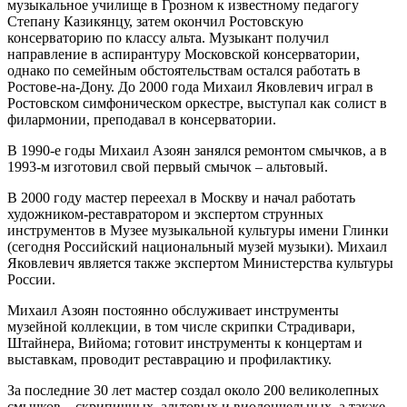
музыкальное училище в Грозном к известному педагогу
Степану Казикянцу, затем окончил Ростовскую
консерваторию по классу альта. Музыкант получил
направление в аспирантуру Московской консерватории,
однако по семейным обстоятельствам остался работать в
Ростове-на-Дону. До 2000 года Михаил Яковлевич играл в
Ростовском симфоническом оркестре, выступал как солист в
филармонии, преподавал в консерватории.
В 1990-е годы Михаил Азоян занялся ремонтом смычков, а в
1993-м изготовил свой первый смычок – альтовый.
В 2000 году мастер переехал в Москву и начал работать
художником-реставратором и экспертом струнных
инструментов в Музее музыкальной культуры имени Глинки
(сегодня Российский национальный музей музыки). Михаил
Яковлевич является также экспертом Министерства культуры
России.
Михаил Азоян постоянно обслуживает инструменты
музейной коллекции, в том числе скрипки Страдивари,
Штайнера, Вийома; готовит инструменты к концертам и
выставкам, проводит реставрацию и профилактику.
За последние 30 лет мастер создал около 200 великолепных
смычков – скрипичных, альтовых и виолончельных, а также