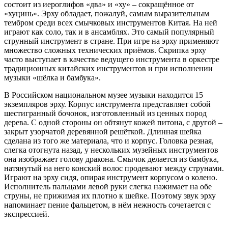
состоит из иероглифов «два» и «ху» – сокращённое от
«хуцинь». Эрху обладает, пожалуй, самым выразительным
тембром среди всех смычковых инструментов Китая. На ней
играют как соло, так и в ансамблях. Это самый популярный
струнный инструмент в стране. При игре на эрху применяют
множество сложных технических приёмов. Скрипка эрху
часто выступает в качестве ведущего инструмента в оркестре
традиционных китайских инструментов и при исполнении
музыки «шёлка и бамбука».
В Российском национальном музее музыки находится 15
экземпляров эрху. Корпус инструмента представляет собой
шестигранный бочонок, изготовленный из ценных пород
дерева. С одной стороны он обтянут кожей питона, с другой –
закрыт узорчатой деревянной решёткой. Длинная шейка
сделана из того же материала, что и корпус. Головка резная,
слегка отогнута назад, у нескольких музейных инструментов
она изображает голову дракона. Смычок делается из бамбука,
натянутый на него конский волос продевают между струнами.
Играют на эрху сидя, опирая инструмент корпусом о колено.
Исполнитель пальцами левой руки слегка нажимает на обе
струны, не прижимая их плотно к шейке. Поэтому звук эрху
напоминает пение фальцетом, в нём нежность сочетается с
экспрессией.