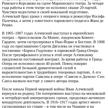
Римского-Корсакова на сцене Мариинского театра. За четыре
года работы в этом театре он исполнил свыше 20 партий.
Чувствуя недостатки в своей вокальной подготовке,
Алчевский брал уроки у оперного певца и режиссёра Иосифа
Палечека, а затем у известного парижского педагога Жана де
Решке.
В 1905–1907 годах Алчевский выступал в европейских
театрах – брюссельском Ла Монне, лондонском Ковент-
Гардене, затем гастролировал в Нью-Йорке и Бостоне. В 1908
году по приглашению Сергея Дягилева он участвовал в
постановке «Бориса Годунова» в парижской Гранд-Опера.
После триумфального успеха в этой опере Алчевскому
предложили постоянный контракт. За время работы в Гранд-
Опера он исполнил около 40 ролей. Певец покорял
слушателей большой драматической силой и
выразительностью в труднейших теноровых партиях. А его
исполнение партии Самсона в опере «Самсон и Далила» Сен-
Санса вызвало восторг у самого автора оперы.
После начала Первой мировой войны Иван Алчевский
вернулся на родину. Он попеременно выступал на московской
и петербургской императорских сценах, продолжал активную
концертную деятельность. В 1916–1917 годах артист много
гастролировал по стране – в том числе на Украине и на