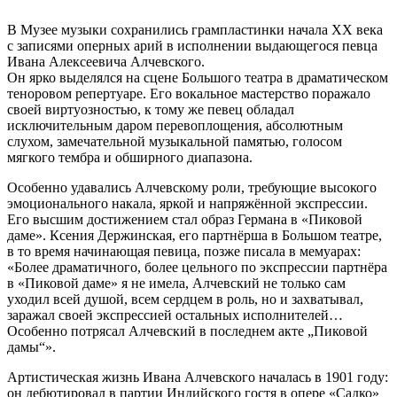
В Музее музыки сохранились грампластинки начала ХХ века
с записями оперных арий в исполнении выдающегося певца
Ивана Алексеевича Алчевского.
Он ярко выделялся на сцене Большого театра в драматическом
теноровом репертуаре. Его вокальное мастерство поражало
своей виртуозностью, к тому же певец обладал
исключительным даром перевоплощения, абсолютным
слухом, замечательной музыкальной памятью, голосом
мягкого тембра и обширного диапазона.
Особенно удавались Алчевскому роли, требующие высокого
эмоционального накала, яркой и напряжённой экспрессии.
Его высшим достижением стал образ Германа в «Пиковой
даме». Ксения Держинская, его партнёрша в Большом театре,
в то время начинающая певица, позже писала в мемуарах:
«Более драматичного, более цельного по экспрессии партнёра
в «Пиковой даме» я не имела, Алчевский не только сам
уходил всей душой, всем сердцем в роль, но и захватывал,
заражал своей экспрессией остальных исполнителей…
Особенно потрясал Алчевский в последнем акте „Пиковой
дамы“».
Артистическая жизнь Ивана Алчевского началась в 1901 году:
он дебютировал в партии Индийского гостя в опере «Садко»