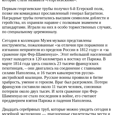
Первым георгиевские трубы получил 6-й Егерский полк,
позже им командовал прославленный генерал Багратион.
Наградные трубы почитались высшим символом доблести и
геройства, их охраняли наравне с полковым знаменем и
штандартами. Играли на них в особо торжественных случаях,
по специальному церемониалу.
Сегодня в коллекции Музея музыки представлены
инструменты, пожалованные «за отличия при поражении и
изгнании неприятеля из пределов России в 1812 году» и «за
сражение при Фер-Шампенуаз». Этот небольшой населенный
пункт находится в 120 километрах к востоку от Парижа. В
марте 1814 года здесь сошлись 23 тысячи французских
пехотинцев, – они двигались на соединение с главными
силами Наполеона, и 16 тысяч кавалеристов русско-
австрийской коалиции. Русские воины проявили в битве
храбрость, умение и героизм. Враг был разгромлен. Потери
французов составили около 11 тысяч человек, союзники
потеряли около двух тысяч. И хотя сражение при Фер-
Шампенуаз не стало последним в войне, его считают
преддверием взятия Парижа и падения Наполеона.
Двадцать серебряных труб, которые можно увидеть сегодня в
музейной экспозиции — драгоценные свидетельства чести и