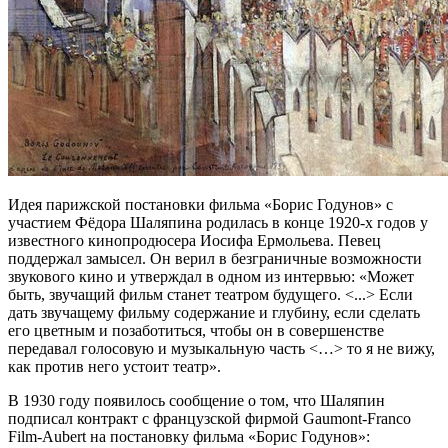
Идея парижской постановки фильма «Борис Годунов» с
участием Фёдора Шаляпина родилась в конце 1920-х годов у
известного кинопродюсера Иосифа Ермольева. Певец
поддержал замысел. Он верил в безграничные возможности
звукового кино и утверждал в одном из интервью: «Может
быть, звучащий фильм станет театром будущего. <...> Если
дать звучащему фильму содержание и глубину, если сделать
его цветным и позаботиться, чтобы он в совершенстве
передавал голосовую и музыкальную часть <…> то я не вижу,
как против него устоит театр».
В 1930 году появилось сообщение о том, что Шаляпин
подписал контракт с французской фирмой Gaumont-Franco
Film-Aubert на постановку фильма «Борис Годунов»: