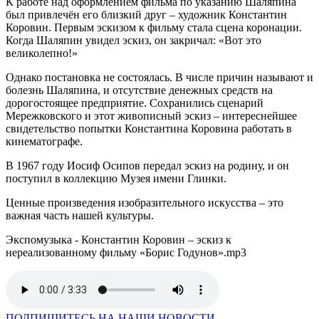
К работе над оформлением фильма по указанию Шаляпина
был привлечён его близкий друг – художник Константин
Коровин. Первым эскизом к фильму стала сцена коронации.
Когда Шаляпин увидел эскиз, он закричал: «Вот это
великолепно!»
Однако постановка не состоялась. В числе причин называют и
болезнь Шаляпина, и отсутствие денежных средств на
дорогостоящее предприятие. Сохранились сценарий
Мережковского и этот живописный эскиз – интереснейшее
свидетельство попытки Константина Коровина работать в
кинематографе.
В 1967 году Иосиф Осипов передал эскиз на родину, и он
поступил в коллекцию Музея имени Глинки.
Ценные произведения изобразительного искусства – это
важная часть нашей культуры.
Экспомузыка - Константин Коровин – эскиз к
нереализованному фильму «Борис Годунов».mp3
ПОДПИШИТЕСЬ НА НАШИ НОВОСТИ