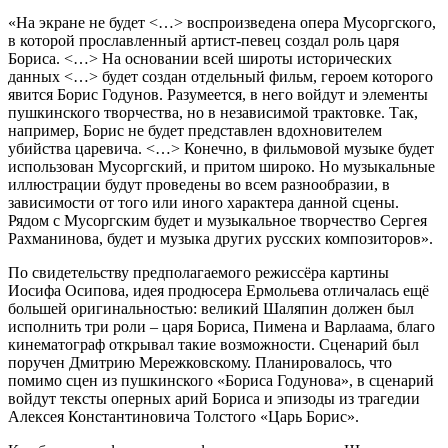
«На экране не будет <…> воспроизведена опера Мусоргского,
в которой прославленный артист-певец создал роль царя
Бориса. <…> На основании всей широты исторических
данных <…> будет создан отдельный фильм, героем которого
явится Борис Годунов. Разумеется, в него войдут и элементы
пушкинского творчества, но в независимой трактовке. Так,
например, Борис не будет представлен вдохновителем
убийства царевича. <…> Конечно, в фильмовой музыке будет
использован Мусоргский, и притом широко. Но музыкальные
иллюстрации будут проведены во всем разнообразии, в
зависимости от того или иного характера данной сцены.
Рядом с Мусоргским будет и музыкальное творчество Сергея
Рахманинова, будет и музыка других русских композиторов».
По свидетельству предполагаемого режиссёра картины
Иосифа Осипова, идея продюсера Ермольева отличалась ещё
большей оригинальностью: великий Шаляпин должен был
исполнить три роли – царя Бориса, Пимена и Варлаама, благо
кинематограф открывал такие возможности. Сценарий был
поручен Дмитрию Мережковскому. Планировалось, что
помимо сцен из пушкинского «Бориса Годунова», в сценарий
войдут тексты оперных арий Бориса и эпизоды из трагедии
Алексея Константиновича Толстого «Царь Борис».