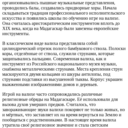
организовывались пышные музыкальные представления,
проводились балы, создавались придворные хоры. Начала
складываться традиция профессионального исполнительского
искусства и появились школы по обучению игре на валихе.
Она считалась аристократическим инструментом вплоть до
XIX века, когда на Мадагаскар были завезены европейские
инструменты.
В классическом виде валиха представляла собой
цилиндрический отрезок полого бамбукового ствола. Полоски
коры, отделённые от ствола, служили струнами, которые
защипывались пальцами. Современная валиха, как и
инструмент из Российского национального музея музыки,
снабжена металлическими струнами. Места крепления струн
маскируются двумя кольцами из шкуры антилопы, под
струнами подставки из высушенной тыквы. Корпус украшен
выжженными изображениями домов и деревьев.
Игрой на валихе часто сопровождались различные
религиозные обряды на Мадагаскаре. Её использовали для
вызова духов умерших предков. Считалось, что
завораживающие звуки валихи покоряют не только живых, но
и мёртвых, что заставляет их на время вернуться на Землю и
пообщаться с родственниками. В настоящее время валиха
утратила своё религиозное значение и стала светским