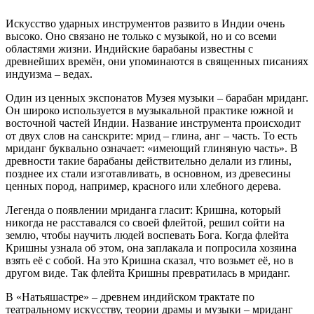
Искусство ударных инструментов развито в Индии очень
высоко. Оно связано не только с музыкой, но и со всеми
областями жизни. Индийские барабаны известны с
древнейших времён, они упоминаются в священных писаниях
индуизма – ведах.
Один из ценных экспонатов Музея музыки – барабан мриданг.
Он широко используется в музыкальной практике южной и
восточной частей Индии. Название инструмента происходит
от двух слов на санскрите: мрид – глина, анг – часть. То есть
мриданг буквально означает: «имеющий глиняную часть». В
древности такие барабаны действительно делали из глины,
позднее их стали изготавливать, в основном, из древесины
ценных пород, например, красного или хлебного дерева.
Легенда о появлении мриданга гласит: Кришна, который
никогда не расставался со своей флейтой, решил сойти на
землю, чтобы научить людей воспевать Бога. Когда флейта
Кришны узнала об этом, она заплакала и попросила хозяина
взять её с собой. На это Кришна сказал, что возьмет её, но в
другом виде. Так флейта Кришны превратилась в мриданг.
В «Натьяшастре» – древнем индийском трактате по
театральному искусству, теории драмы и музыки – мриданг