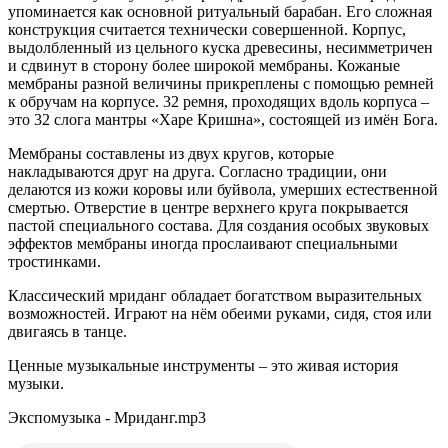
упоминается как основной ритуальный барабан. Его сложная
конструкция считается технически совершенной. Корпус,
выдолбленный из цельного куска древесины, несимметричен
и сдвинут в сторону более широкой мембраны. Кожаные
мембраны разной величины прикреплены с помощью ремней
к обручам на корпусе. 32 ремня, проходящих вдоль корпуса –
это 32 слога мантры «Харе Кришна», состоящей из имён Бога.
Мембраны составлены из двух кругов, которые
накладываются друг на друга. Согласно традиции, они
делаются из кожи коровы или буйвола, умерших естественной
смертью. Отверстие в центре верхнего круга покрывается
пастой специального состава. Для создания особых звуковых
эффектов мембраны иногда прослаивают специальными
тростинками.
Классический мриданг обладает богатством выразительных
возможностей. Играют на нём обеими руками, сидя, стоя или
двигаясь в танце.
Ценные музыкальные инструменты – это живая история
музыки.
Экспомузыка - Мриданг.mp3