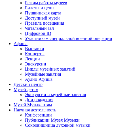
Режим работы музеев
Билеты и цены
Пушкинская карта
Доступный музей
Правила посещения
Читальный зал
Цифровой ID
Участникам специальной военной операции
Афиша
Выставки
Концерты
Лекции
Экскурсии
Циклы музейных занятий
Музейные занятия
Аудио-Афиша
Детский центр
Музей детям
Экскурсии и музейные занятия
Дни рождения
Музей Музыкантам
Научная деятельность
Конференции
Публикации Музея Музыки
Сокровищница духовной музыки