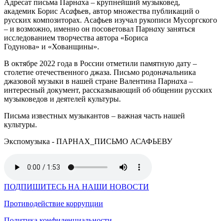
Адресат письма Парн
а
ха – крупнейший музыковед,
академик Борис Ас
а
фьев, автор множества публикаций о
русских композиторах. Асафьев изучал рукописи Мусоргского
– и возможно, именно он посоветовал Парн
а
ху заняться
исследованием творчества автора «Бориса
Годунова» и «Хованщины».
В октябре 2022 года в России отметили памятную дату –
столетие отечественного джаза. Письмо родоначальника
джазовой музыки в нашей стране Валентина Парн
а
ха –
интересный документ, рассказывающий об общении русских
музыковедов и деятелей культуры.
Письма известных музыкантов – важная часть нашей
культуры.
Экспомузыка - ПАРНАХ_ПИСЬМО АСАФЬЕВУ
ПОДПИШИТЕСЬ НА НАШИ НОВОСТИ
Противодействие коррупции
Политика конфиденциальности