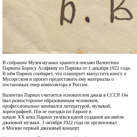
В собрании Музея музыки хранится письмо Валентина
Парн
а
ха Борису Асафьеву из Парижа от 1 декабря 1922 года.
В нём Парн
а
х сообщает, что планирует выпустить книгу о
Мусоргском и просит предоставить ему материалы о
постановках опер композитора в России.
Валентин Парн
а
х считается основателем джаза в СССР. Он
был разносторонне образованным человеком,
профессионально занимался литературой, музыкой,
хореографией. После поездки по Европе в
начале ХХ века Парн
а
х увлёкся идеей создания ансамбля
джазовой музыки. 1 октября 1922 года он организовал
в Москве первый джазовый концерт.