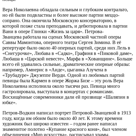
Вера Николаевна обладала сильным и глубоким контральто,
но ей были подвластны и более высокие партии меццо-
сопрано. Она окончила Московскую консерваторию, в
которой позже стала преподавать, и дебютировала в партии
Вани в опере Глинки «Жизнь за царя». Петрова-
Званцева работала на сценах Московской частной оперы
Саввы Мамонтова, оперного театра Сергея Зимин
а
.
В её
репертуаре было около 40 оперных партий, среди них Лель в
«Снегурочке», Любава в «Садко», Графиня в «Пиковой даме»,
Любаша в «Царской невесте», Марфа в «Хованщине». Больше
всего ей удавались сильные, драматические оперные образы:
например, Амнерис в «Аиде», цыганка Азуч
е
на в
«Трубадуре» Джузеппе Верди. Одной из любимых партий
певицы была Кармен в опере Жоржа Бизе – эту роль Вера
Николаевна исполнила около тысячи раз. Певица много
гастролировала, выступала в концертах с романсами.
Восхищённые современники дали ей прозвище «Шаляпин в
юбке».
Петров-Водкин написал портрет Петровой-Званцевой в 1913
году, когда им обоим было около 40 лет. К этому времени
художник был широко известен – годом ранее написал
знаменитое полотно «Купание красного коня», был членом
объединения «Мир искусства», расписывал храмы,