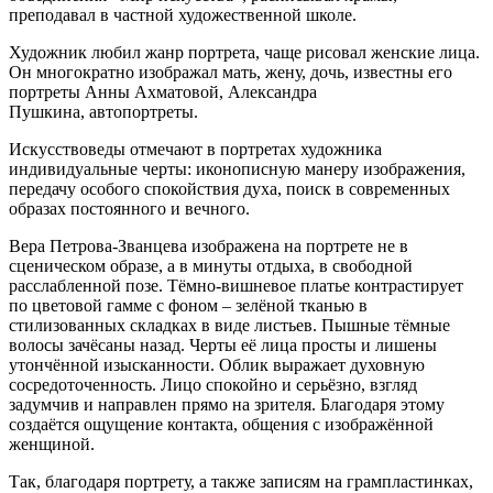
преподавал в частной художественной школе.
Художник любил жанр портрета, чаще рисовал женские лица.
Он многократно изображал мать, жену, дочь, известны его
портреты Анны Ахматовой, Александра
Пушкина, автопортреты.
Искусствоведы отмечают в портретах художника
индивидуальные черты: иконописную манеру изображения,
передачу особого спокойствия духа, поиск в современных
образах постоянного и вечного.
Вера Петрова-Званцева изображена на портрете не в
сценическом образе, а в минуты отдыха, в свободной
расслабленной позе. Тёмно-вишневое платье контрастирует
по цветовой гамме с фоном – зелёной тканью в
стилизованных складках в виде листьев. Пышные тёмные
волосы зачёсаны назад. Черты её лица просты и лишены
утончённой изысканности. Облик выражает духовную
сосредоточенность. Лицо спокойно и серьёзно, взгляд
задумчив и направлен прямо на зрителя. Благодаря этому
создаётся ощущение контакта, общения с изображённой
женщиной.
Так, благодаря портрету, а также записям на грампластинках,