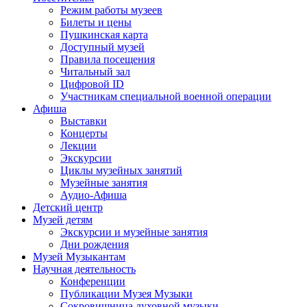
Режим работы музеев
Билеты и цены
Пушкинская карта
Доступный музей
Правила посещения
Читальный зал
Цифровой ID
Участникам специальной военной операции
Афиша
Выставки
Концерты
Лекции
Экскурсии
Циклы музейных занятий
Музейные занятия
Аудио-Афиша
Детский центр
Музей детям
Экскурсии и музейные занятия
Дни рождения
Музей Музыкантам
Научная деятельность
Конференции
Публикации Музея Музыки
Сокровищница духовной музыки