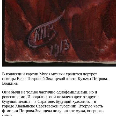
В коллекции картин Музея музыки хранится портрет
певицы Веры Петровой-Зв
а
нцевой кисти Кузьмы Петрова-
Водкина.
Они были не только частично однофамильцами, но и
ровесниками. И родились они недалеко друг от друга:
будущая певица – в Саратове, будущий художник – в
городе Хвал
ы
нске Саратовской губернии. Вторую часть
фамилии Петрова-Зв
а
нцева получила от мужа, оперного
певца.