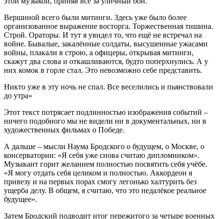
этой музыкой, приняв всё за уличный бой.
Вершиной всего были митинги. Здесь уже было более
организованное выражение восторга. Торжественная тишина.
Строй. Ораторы. И тут я увидел то, что ещё не встречал на
войне. Бывалые, закалённые солдаты, высушенные ужасами
войны, плакали в строю, а офицеры, открывая митинги,
скажут два слова и откашливаются, будто поперхнулись. А у
них комок в горле стал. Это невозможно себе представить.
Никто уже в эту ночь не спал. Все веселились и пьянствовали
до утра»
Этот текст потрясает подлинностью изображения событий –
ничего подобного мы не видели ни в документальных, ни в
художественных фильмах о Победе.
А дальше – мысли Наума Бродского о будущем, о Москве, о
консерватории: «Я себя уже снова считаю дипломником».
Музыкант горит желанием полностью посвятить себя учёбе.
«Я могу отдать себя целиком и полностью. Аккордеон я
привезу и на первых порах смогу легонько халтурить без
ущерба делу. В общем, я считаю, что это недалёкое реальное
будущее».
Затем Бродский подводит итог пережитого за четыре военных