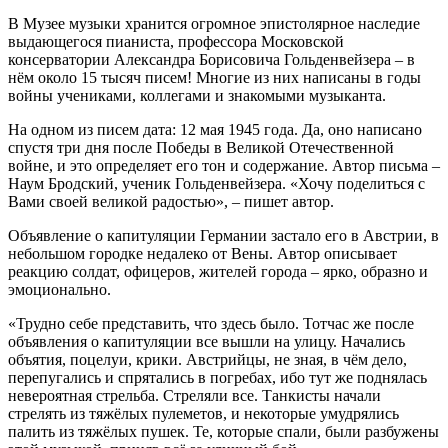
В Музее музыки хранится огромное эпистолярное наследие
выдающегося пианиста, профессора Московской
консерватории Александра Борисовича Гольденвейзера – в
нём около 15 тысяч писем! Многие из них написаны в годы
войны учениками, коллегами и знакомыми музыканта.
На одном из писем дата: 12 мая 1945 года. Да, оно написано
спустя три дня после Победы в Великой Отечественной
войне, и это определяет его тон и содержание. Автор письма –
Наум Бродский, ученик Гольденвейзера. «Хочу поделиться с
Вами своей великой радостью», – пишет автор.
Объявление о капитуляции Германии застало его в Австрии, в
небольшом городке недалеко от Вены. Автор описывает
реакцию солдат, офицеров, жителей города – ярко, образно и
эмоционально.
«Трудно себе представить, что здесь было. Тотчас же после
объявления о капитуляции все вышли на улицу. Начались
объятия, поцелуи, крики. Австрийцы, не зная, в чём дело,
перепугались и спрятались в погребах, ибо тут же поднялась
невероятная стрельба. Стреляли все. Танкисты начали
стрелять из тяжёлых пулеметов, и некоторые умудрялись
палить из тяжёлых пушек. Те, которые спали, были разбужены