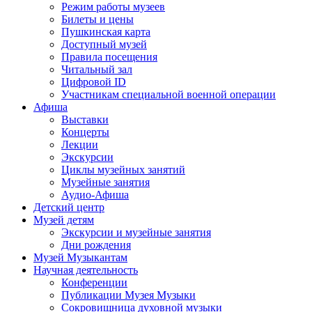
Режим работы музеев
Билеты и цены
Пушкинская карта
Доступный музей
Правила посещения
Читальный зал
Цифровой ID
Участникам специальной военной операции
Афиша
Выставки
Концерты
Лекции
Экскурсии
Циклы музейных занятий
Музейные занятия
Аудио-Афиша
Детский центр
Музей детям
Экскурсии и музейные занятия
Дни рождения
Музей Музыкантам
Научная деятельность
Конференции
Публикации Музея Музыки
Сокровищница духовной музыки