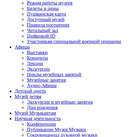
Режим работы музеев
Билеты и цены
Пушкинская карта
Доступный музей
Правила посещения
Читальный зал
Цифровой ID
Участникам специальной военной операции
Афиша
Выставки
Концерты
Лекции
Экскурсии
Циклы музейных занятий
Музейные занятия
Аудио-Афиша
Детский центр
Музей детям
Экскурсии и музейные занятия
Дни рождения
Музей Музыкантам
Научная деятельность
Конференции
Публикации Музея Музыки
Сокровищница духовной музыки