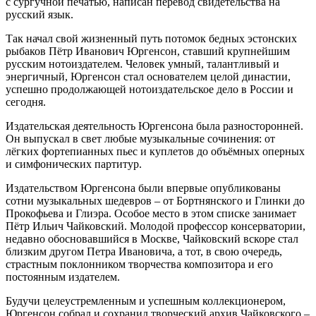
с сургучной печатью, написан перевод свидетельства на
русский язык.
Так начал свой жизненный путь потомок бедных эстонских
рыбаков Пётр Иванович Юргенсон, ставший крупнейшим
русским нотоиздателем. Человек умный, талантливый и
энергичный, Юргенсон стал основателем целой династии,
успешно продолжающей нотоиздательское дело в России и
сегодня.
Издательская деятельность Юргенсона была разносторонней.
Он выпускал в свет любые музыкальные сочинения: от
лёгких фортепианных пьес и куплетов до объёмных оперных
и симфонических партитур.
Издательством Юргенсона были впервые опубликованы
сотни музыкальных шедевров – от Бортнянского и Глинки до
Прокофьева и Глиэра. Особое место в этом списке занимает
Пётр Ильич Чайковский. Молодой профессор консерватории,
недавно обосновавшийся в Москве, Чайковский вскоре стал
близким другом Петра Ивановича, а тот, в свою очередь,
страстным поклонником творчества композитора и его
постоянным издателем.
Будучи целеустремленным и успешным коллекционером,
Юргенсон собрал и сохранил творческий архив Чайковского –