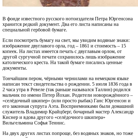
В фонде известного русского нотоиздателя Петра Юргенсона
хранится редкий документ. Два его листа написаны на
специальной гербовой бумаге.
Если посмотреть бумагу на свет, мы увидим водяные знаки:
изображение двуглавого орла, год – 1861 и стоимость – 15
копеек. На листах имеется печать с двуглавым орлом, от
другой сургучной печати сохранилось лишь изображение
католического креста. На такой бумаге писались ценные
документы.
Тончайшим пером, чёрными чернилами на немецком языке
написан текст свидетельства о рождении. 5 июля 1836 года в
2 часа утра в Ревеле (так раньше назывался Таллин) родился
мальчик по имени Петер Йохан. Родители новорождённого –
«селёдочный шкипер» (или просто рыбак) Ганс Юргенсон и
его законная супруга Аэта. Восприемниками были домашний
служитель Владимир Крайцберг, бочарный мастер Александр
Киснер и вдова другого «селёдочного шкипера»
Вильгельмина Софья Теннис.
На двух других листах попроще, без водяных знаков, но тоже