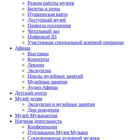
Режим работы музеев
Билеты и цены
Пушкинская карта
Доступный музей
Правила посещения
Читальный зал
Цифровой ID
Участникам специальной военной операции
Афиша
Выставки
Концерты
Лекции
Экскурсии
Циклы музейных занятий
Музейные занятия
Аудио-Афиша
Детский центр
Музей детям
Экскурсии и музейные занятия
Дни рождения
Музей Музыкантам
Научная деятельность
Конференции
Публикации Музея Музыки
Сокровищница духовной музыки