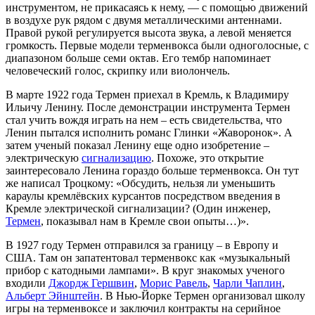
инструментом, не прикасаясь к нему, — с помощью движений
в воздухе рук рядом с двумя металлическими антеннами.
Правой рукой регулируется высота звука, а левой меняется
громкость. Первые модели терменвокса были одноголосные, с
диапазоном больше семи октав. Его тембр напоминает
человеческий голос, скрипку или виолончель.
В марте 1922 года Термен приехал в Кремль, к Владимиру
Ильичу Ленину. После демонстрации инструмента Термен
стал учить вождя играть на нем – есть свидетельства, что
Ленин пытался исполнить романс Глинки «Жаворонок». А
затем ученый показал Ленину еще одно изобретение –
электрическую
сигнализацию
. Похоже, это открытие
заинтересовало Ленина гораздо больше терменвокса. Он тут
же написал Троцкому: «Обсудить, нельзя ли уменьшить
караулы кремлёвских курсантов посредством введения в
Кремле электрической сигнализации? (Один инженер,
Термен
, показывал нам в Кремле свои опыты…)».
В 1927 году Термен отправился за границу – в Европу и
США. Там он запатентовал терменвокс как «музыкальный
прибор с катодными лампами». В круг знакомых ученого
входили
Джордж Гершвин
,
Морис Равель
,
Чарли Чаплин
,
Альберт Эйнштейн
. В Нью-Йорке Термен организовал школу
игры на терменвоксе и заключил контракты на серийное