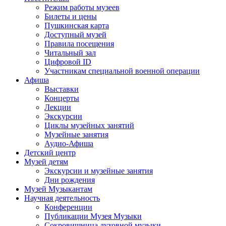
Режим работы музеев
Билеты и цены
Пушкинская карта
Доступный музей
Правила посещения
Читальный зал
Цифровой ID
Участникам специальной военной операции
Афиша
Выставки
Концерты
Лекции
Экскурсии
Циклы музейных занятий
Музейные занятия
Аудио-Афиша
Детский центр
Музей детям
Экскурсии и музейные занятия
Дни рождения
Музей Музыкантам
Научная деятельность
Конференции
Публикации Музея Музыки
Сокровищница духовной музыки