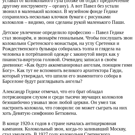
уставал от колокольного гула (позже он отдаст предпочтение
другому инструменту – органу). А вот Павел без устали
звонил в маленький колокол. В музейном фонде Гедике
сохранилось несколько клочков бумаги с рисунками
колоколов – видимо, они сделаны рукой маленького Паши.
Детское увлечение определило профессию – Павел Гедике
стал звонарём, и звонарём гениальным. Чтобы послушать звон
колокольни Сретенского монастыря, на углу Сретенки и
Рождественского бульвара собиралась толпа и глядела на
человека в потрёпанной одежде с закинутой вверх как у
пианиста-виртуоза головой. Очевидец записал в своём
дневнике: «Как будто аккомпанировал ангелам, поющим гимн
Богу». Как тут не вспомнить великого архитектора Гауди,
который утверждал, что шпили его знаменитого собора в
Барселоне будут разглядывать ангелы?
Александр Гедике отмечал, что его брат обладал
потрясающим слухом и среди тысячи звучащих колоколов
безошибочно узнавал звон любой церкви. Он умел так
настроить колокола, что говорили: он может сыграть на них
хоть Девятую симфонию Бетховена.
В конце 1920-х годов в стране началась антицерковная
кампания. Колокольный звон, когда-то заливавший Москву,
стал умолкать. В 1927 году колокольня Сретенского