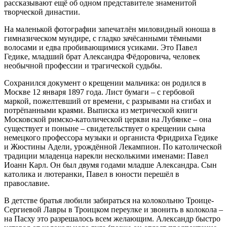
рассказывают ещё об одном представителе знаменитой
творческой династии.
На маленькой фотографии запечатлён миловидный юноша в
гимназическом мундире, с гладко зачёсанными тёмными
волосами и едва пробивающимися усиками. Это Павел
Гедике, младший брат Александра Фёдоровича, человек
необычной профессии и трагической судьбы.
Сохранился документ о крещении мальчика: он родился в
Москве 12 января 1897 года. Лист бумаги – с гербовой
маркой, пожелтевший от времени, с разрывами на сгибах и
потрёпанными краями. Выписка из метрической книги
Московской римско-католической церкви на Лубянке – она
существует и поныне – свидетельствует о крещении сына
немецкого профессора музыки и органиста Фридриха Гедике
и Жюстины Адели, урождённой Лекампион. По католической
традиции младенца нарекли несколькими именами: Павел
Иоанн Карл. Он был двумя годами младше Александра. Сын
католика и лютеранки, Павел в юности перешёл в
православие.
В детстве братья любили забираться на колокольню Троице-
Сергиевой Лавры в Троицком переулке и звонить в колокола –
на Пасху это разрешалось всем желающим. Александр быстро