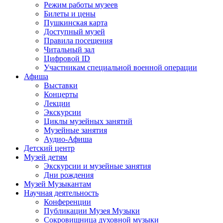
Режим работы музеев
Билеты и цены
Пушкинская карта
Доступный музей
Правила посещения
Читальный зал
Цифровой ID
Участникам специальной военной операции
Афиша
Выставки
Концерты
Лекции
Экскурсии
Циклы музейных занятий
Музейные занятия
Аудио-Афиша
Детский центр
Музей детям
Экскурсии и музейные занятия
Дни рождения
Музей Музыкантам
Научная деятельность
Конференции
Публикации Музея Музыки
Сокровищница духовной музыки