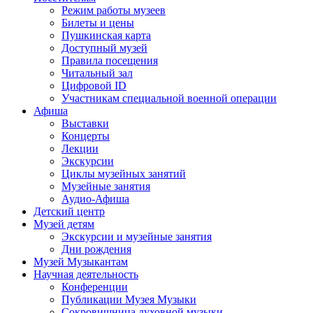
Режим работы музеев
Билеты и цены
Пушкинская карта
Доступный музей
Правила посещения
Читальный зал
Цифровой ID
Участникам специальной военной операции
Афиша
Выставки
Концерты
Лекции
Экскурсии
Циклы музейных занятий
Музейные занятия
Аудио-Афиша
Детский центр
Музей детям
Экскурсии и музейные занятия
Дни рождения
Музей Музыкантам
Научная деятельность
Конференции
Публикации Музея Музыки
Сокровищница духовной музыки