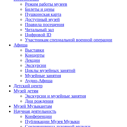
Режим работы музеев
Билеты и цены
Пушкинская карта
Доступный музей
Правила посещения
Читальный зал
Цифровой ID
Участникам специальной военной операции
Афиша
Выставки
Концерты
Лекции
Экскурсии
Циклы музейных занятий
Музейные занятия
Аудио-Афиша
Детский центр
Музей детям
Экскурсии и музейные занятия
Дни рождения
Музей Музыкантам
Научная деятельность
Конференции
Публикации Музея Музыки
Сокровищница духовной музыки