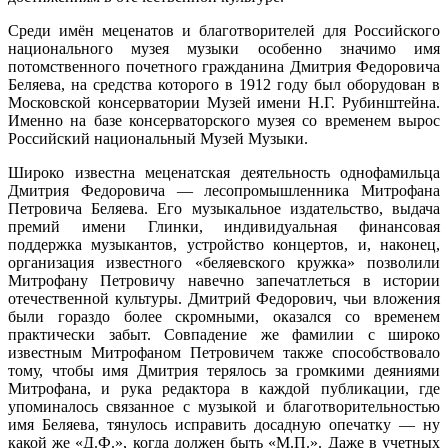
Среди имён меценатов и благотворителей для Российского
национального музея музыки особенно значимо имя
потомственного почетного гражданина Дмитрия Федоровича
Беляева, на средства которого в 1912 году был оборудован в
Московской консерватории Музей имени Н.Г. Рубинштейна.
Именно на базе консерваторского музея со временем вырос
Российский национальный Музей Музыки.
Широко известна меценатская деятельность однофамильца
Дмитрия Федоровича — лесопромышленника Митрофана
Петровича Беляева. Его музыкальное издательство, выдача
премий имени Глинки, индивидуальная финансовая
поддержка музыкантов, устройство концертов, и, наконец,
организация известного «беляевского кружка» позволили
Митрофану Петровичу навечно запечатлеться в истории
отечественной культуры. Дмитрий Федорович, чьи вложения
были гораздо более скромными, оказался со временем
практически забыт. Совпадение же фамилии с широко
известным Митрофаном Петровичем также способствовало
тому, чтобы имя Дмитрия терялось за громкими деяниями
Митрофана, и рука редактора в каждой публикации, где
упоминалось связанное с музыкой и благотворительностью
имя Беляева, тянулось исправить досадную опечатку — ну
какой же «Д.Ф.», когда должен быть «М.П.». Даже в учетных