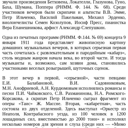
звучали произведения Бетховена, Локателли, Глазунова, Гуно,
Баха, Шумана, Поппера (РНММ. Ф. 144. № 68). Среди
участников вечеров были скрипачи и альтисты В.В. Эмме,
Петр Ильченко, Василий Пакельман, Михаил Эрденко,
виолончелисты Семен Козолупов, Иосиф Пресс, пианистка
Вера Епанешникова, арфист Александр Слепушкин.
Одна из печатных программ (РНММ. Ф.144. № 69) концерта 9
января 1911 года представляет живописную картину
домашних музыкальных вечеров, в которых серьезная первая
часть сочеталась с развлекательным и пародийным «кабарэ»,
столь модным жанром начала века, во второй части. И тогда
музыканты и, возможно, сам хозяин дома, становились
участниками веселых розыгрышей, шуточных сценок.
В этот вечер в первой, «серьезной», части певцами
Е.И. Балабановой, В.И. Садовниковым,
М.Н. Анофриевой, А.Н. Курдюмовым исполнялись романсы и
песни П.И. Чайковского, С.В. Рахманинова, Н.А. Римского-
Корсакова, а скрипач Петр Ильченко сыграл фрагмент из
оперы «Таис» Ж. Массне. Вторая, «кабаретная», часть
состояла из двух отделений. Здесь выступал «Оркестр из
Неаполя, Контрабасного уезда, из 100 человек в 1200
лошадиных сил, вместимостью до 2000 тонн» и исполнял
несколько номеров для зрения и слуха (среди них — «Мимо