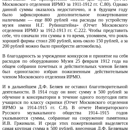
Московского отделения ИРМО за 1911-1912 гг. С.80). Однако
данной суммы оказалось недостаточно, и в будущем году
было зафиксировано дополнительное пожертвование
наличными — еще 800 рублей «на расходы по устройству
музея имени Н.Г. Рубинштейна» (Отчет Московского
отделения ИРМО за 1912-1913 гг. С.222. Чтобы представить
себе, что означали эти суммы в то время, упомянем, что рояль
хорошей фирмы стоил 200 рублей, конь около 150 рублей, а за
200 рублей можно было приобрести автомобиль).
В благодарность за учреждение конкурсов и принятие на себя
расходов по оборудованию Музея 25 февраля 1912 года на
общем собрании почетных и действительных членов Беляев
был единогласно избран пожизненным действительным
членом Московского отделения ИРМО.
И в дальнейшем Д.Ф. Беляев не оставил благотворительной
деятельности. В 1914 году он внес сумму в 500 рублей за
обучение в консерватории в течение одного полугодия пяти
учащихся по классу скрипки (Отчет Московского отделения
ИРМО за 1914-1915 гг. С.8). В отчете Императорского
Русского музыкального общества 1914–1915 годов
указываются суммы, собранные на сооружение памятника
И.В. Гржимали. И среди этих пожертвований выделяется
самая крупная сумма в 500 рублей, внесенная Д.Ф. Беляевым