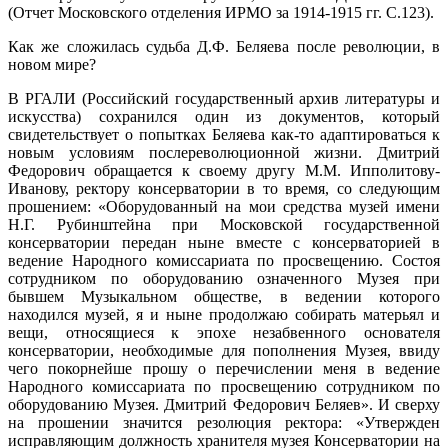
(Отчет Московского отделения ИРМО за 1914-1915 гг. С.123).
Как же сложилась судьба Д.Ф. Беляева после революции, в
новом мире?
В РГАЛИ (Российский государственный архив литературы и
искусства) сохранился один из документов, который
свидетельствует о попытках Беляева как-то адаптироваться к
новым условиям послереволюционной жизни. Дмитрий
Федорович обращается к своему другу М.М. Ипполитову-
Иванову, ректору консерватории в то время, со следующим
прошением: «Оборудованный на мои средства музей имени
Н.Г. Рубинштейна при Московской государственной
консерватории передан ныне вместе с консерваторией в
ведение Народного комиссариата по просвещению. Состоя
сотрудником по оборудованию означенного Музея при
бывшем Музыкальном обществе, в ведении которого
находился музей, я и ныне продолжаю собирать матерьял и
вещи, относящиеся к эпохе незабвенного основателя
консерватории, необходимые для пополнения Музея, ввиду
чего покорнейше прошу о перечислении меня в ведение
Народного комиссариата по просвещению сотрудником по
оборудованию Музея. Дмитрий Федорович Беляев». И сверху
на прошении значится резолюция ректора: «Утвержден
исправляющим должность хранителя музея Консерватории на