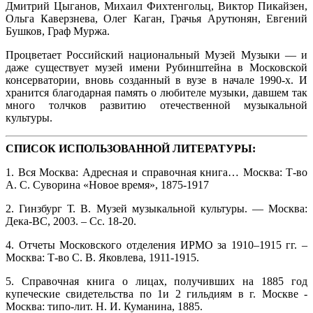
Дмитрий Цыганов, Михаил Фихтенгольц, Виктор Пикайзен,
Ольга Каверзнева, Олег Каган, Грачья Арутюнян, Евгений
Бушков, Граф Муржа.
Процветает Российский национальный Музей Музыки — и
даже существует музей имени Рубинштейна в Московской
консерватории, вновь созданный в вузе в начале 1990-х. И
хранится благодарная память о любителе музыки, давшем так
много толчков развитию отечественной музыкальной
культуры.
СПИСОК ИСПОЛЬЗОВАННОЙ ЛИТЕРАТУРЫ:
1. Вся Москва: Адресная и справочная книга… Москва: Т-во
А. С. Суворина «Новое время», 1875-1917
2. Гинзбург Т. В. Музей музыкальной культуры. — Москва:
Дека-ВС, 2003. – Сс. 18-20.
4. Отчеты Московского отделения ИРМО за 1910–1915 гг. –
Москва: Т-во С. В. Яковлева, 1911-1915.
5. Справочная книга о лицах, получивших на 1885 год
купеческие свидетельства по 1и 2 гильдиям в г. Москве -
Москва: типо-лит. Н. И. Куманина, 1885.