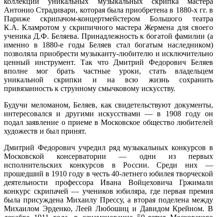
коллекции уникальных музыкальных скрипка мастера
Антонио Страдивари, которая была приобретена в 1880-х гг. в
Париже скрипачом-концертмейстером Большого театра
К.А. Кламротом у скрипичного мастера Жермена для своего
ученика Д.Ф. Беляева. Принадлежность к богатой фамилии (а
именно в 1880-е годы Беляев стал богатым наследником)
позволяла приобрести музыканту-любителю и исключительно
ценный инструмент. Так что Дмитрий Федорович Беляев
вполне мог брать частные уроки, стать владельцем
уникальной скрипки и на всю жизнь сохранить
привязанность к струнному смычковому искусству.
Будучи меломаном, Беляев, как свидетельствуют документы,
интересовался и другими искусствами — в 1908 году он
подал заявление о приеме в Московское общество любителей
художеств и был принят.
Дмитрий Федорович учредил ряд музыкальных конкурсов в
Московской консерватории — одни из первых
исполнительских конкурсов в России. Среди них —
прошедший в 1910 году в честь 40-летнего юбилея творческой
деятельности профессора Ивана Войцеховича Гржимали
конкурс скрипачей — учеников юбиляра, где первая премия
была присуждена Михаилу Прессу, а вторая поделена между
Михаилом Эрденко, Леей Любошиц и Давидом Крейном. В