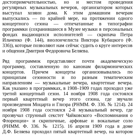
достопримечательностью, но и местом проведения
регулярных музыкальных вечеров, организатором которых
выступал хозяин дома. К этим домашним вечерам
выпускались — по крайней мере, на протяжении одного
концертного сезона — отпечатанные в типографии
программки (сохранившиеся в Музее музыки в персональных
фондах выдающихся исполнителей — скрипача Петра
Ильченко (Ф. 144), виолончелиста Виктора Кубацкого (Ф.
336)), которые позволяют нам сейчас судить о круге интересов
и общения Дмитрия Федоровича Беляева.
Ряд программок представляют почти академическую
программу, составленную по канонам филармонических
концертов. Причем концерты организовывались по
принципам сезонности и по разным тематическим
направлениям — музыкальные вечера, квартетные вечера.
Как указано в программках, в 1908–1909 годах проходил уже
третий концертный сезон. 14 ноября 1908 года состоялся
первый квартетный вечер этого сезона, где звучали
произведения Моцарта и Глиэра (РНММ. Ф. 336. № 1214). 24
ноября 1908 года состоялся 2-й музыкальный вечер, где
прозвучал струнный секстет Чайковского «Воспоминания о
Флоренции» и скрипичные, арфовые и вокальные соло
(РНММ. Ф. 336. № 1215). 16 апреля 1909 года в доме
Д.Ф. Беляева проходил пятый квартетный вечер, на котором