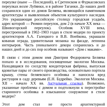
переулке (ныне — Последний), в Сретенском и Фуркасовских
переулках возле Лубянки, и в районе Таганки. До наших дней
сохранился один из домов Беляева, являющийся памятником
архитектуры и выявленным объектом культурного наследия.
Это украшающая российскую столицу городская усадьба,
адрес которой — Рюмин переулок, дом 2 (в начале XX века —
Швивогорский переулок). Особняк XVIII века,
перестроенный в 1902–1903 годах в стиле модерн по проекту
архитекторов А.А. Галецкого и В.В. Воейкова, украшали
кованая ограда, удивительная мозаика на фасаде, лепнина
интерьеров. Часть уникального декора сохранилась и до
наших дней и до сих пор особняк называют «Дом с маками».
В связи с этим домом имя Дмитрия Федоровича Беляева
попало и в исследования, посвященные экологии Москвы.
Находящаяся по соседству кондитерская фабрика, выпуская
ядовитые пары от своего производства, основательно портила
крышу, стены беляевского особняка и наносила вред
растущим в саду деревьям (Е.Н. Будрейко. Экология Москвы.
XII – начало XX вв.
Актуальная ссылка
). Возможно,
указанные проблемы с домом и подтолкнули к перестройке
старинного особняка в изысканное сооружение в стиле
модерн?
Этот дом стал не просто архитектурной