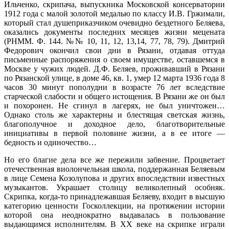
Ильченко, скрипача, выпускника Московской консерватории
1912 года с малой золотой медалью по классу И.В. Гржимали,
который стал душеприказчиком очевидно бездетного Беляева,
оказались документы последних месяцев жизни мецената
(РНММ. Ф. 144. №№ 10, 11, 12, 13,14, 77, 78, 79). Дмитрий
Федорович окончил свои дни в Рязани, отдавая оттуда
письменные распоряжения о своем имуществе, оставшемся в
Москве у чужих людей. Д.Ф. Беляев, проживавший в Рязани
по Рязанской улице, в доме 46, кв. 1, умер 12 марта 1936 года 8
часов 30 минут пополудни в возрасте 76 лет вследствие
старческой слабости и общего истощения. В Рязани же он был
и похоронен. Не сгинул в лагерях, не был уничтожен…
Однако столь же характерны и блестящая светская жизнь,
благополучное и доходное дело, благотворительные
инициативы в первой половине жизни, а в ее итоге —
бедность и одиночество…
Но его благие дела все же пережили забвение. Процветает
отечественная виолончельная школа, поддержанная Беляевым
в лице Семена Козолупова и других впоследствии известных
музыкантов. Украшает столицу великолепный особняк.
Скрипка, когда-то принадлежавшая Беляеву, входит в высшую
категорию ценности Госколлекции, на протяжении истории
которой она неоднократно выдавалась в пользование
выдающимся исполнителям. В ХХ веке на скрипке играли