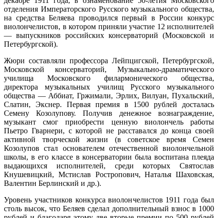
декабре 1911 года, в ознаменование 50-летия Московского
отделения Императорского Русского музыкального общества,
на средства Беляева проводился первый в России конкурс
виолончелистов, в котором приняли участие 12 исполнителей
— выпускников российских консерваторий (Московской и
Петербургской).
Жюри составляли профессора Лейпцигской, Петербургской,
Московской консерваторий, Музыкально-драматического
училища Московского филармонического общества,
директора музыкальных училищ Русского музыкального
общества — Аббиат, Гржимали, Эрлих, Вилуан, Пухальский,
Слатин, Экснер. Первая премия в 1500 рублей досталась
Семену Козолупову. Получив денежное вознаграждение,
музыкант смог приобрести ценную виолончель работы
Пьетро Гварнери, с которой не расставался до конца своей
активной творческой жизни (в советское время Семен
Козолупов стал основателем отечественной виолончельной
школы, в его классе в консерватории была воспитана плеяда
выдающихся исполнителей, среди которых Святослав
Кнушевицкий, Мстислав Ростропович, Наталья Шаховская,
Валентин Берлинский и др.).
Уровень участников конкурса виолончелистов 1911 года был
столь высок, что Беляев сделал дополнительный взнос в 1000
рублей и благодаря этому две вторые премии по 500 рублей