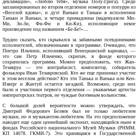
декламации», «Люблю тебя», музыка Полу-Грига). Среди
запланированных во втором отделении номеров и попурри из
«Веселой вдовы», и дуэт Ваньки и Таньки в исполнении
Таньки и Ваньки, и четыре примадонны (мадемуазели Ми-
Ми, Зи-Зи, Фи-Фи и Ки-Ки), исполняющие некое
произведение под названием «Бе-Бе!»…
Трудно сказать, кто скрывался за забавными псевдонимами
исполнителей, обозначенными в программке. Очевидно, что
Пиетро Ильчини, исполнявший Венецианский карнавал, —
это сам Петр Ильченко, скрипач, в фонде которого
сохранилась программа. Можно предположить, что Жан-
Тезавруа — это контрабасист, композитор, собиратель
фольклора Иван Тезавровский. Кто же еще принимал участие
в этом веселом действии? Кто эти Танька и Ванька или Кен-
Изверг и Жантуй остается загадкой. Возможно, среди них
были и участники первого отделения — уважаемые артисты
императорских театров, не чуждые богемным вольностям.
С большой долей вероятности можно утверждать, что
Дмитрий Федорович Беляев был не только любителем
музыки, но и музыкантом-любителем. На это предположение
наводит еще один ценнейший экспонат, находящийся ныне в
фондах Российского национального Музей Музыки (РНММ.
КП 14078. ГКМИ-7). Это хранящаяся в Государственной