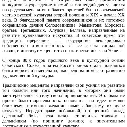
конкурсов и учреждение премий и стипендий для учащихся
на средства меценатов и благотворителей было неотъемлемой
частью русской культуры второй половины XIX – начала XX
века. В благодарной памяти современников и их потомков
сохранились деяния Солодовникова, Мамонтова, Морозова,
братьев Третьяковых, Хлудова, Беляева, направленные на
развитие музыкального искусства. В советское время эти
традиции прервались — государство декларировало
собственную ответственность за все сферы социальной
жизни, и институт меценатства практически исчез на 70 лет.
С конца 80-х годов прошлого века в культурной жизни
Советского Союза, а затем России вновь стали появляться
благотворители и меценаты, чьи средства помогают развитию
художественной культуры.
Традиционно меценаты направляли свои усилия на развитие
той области или того начинания, в которых они были
заинтересованы в силу своих привязанностей. Это была не
просто благотворительность, основанная на идее помощи
ближнему, а именно желание помочь близкому их душе
искусству. Нередко даже небольшой, но ценный вклад,
сделанный более века назад, становился толчком в
дальнейшем (по принципу домино) к значительным
достижениям в отечественной культуре.