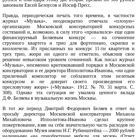
завоевали Евсей Белоусов и Иосиф Пресс.
Правда, периодическая печать того времени, в частности
журнал «Музыка», неоднократно отмечала «плохую»
организацию Московской консерваторией конкурсных
состязаний и, возможно, в силу этого «провалился» еще один
финансируемый Беляевым конкурс — на сочинение
струнного квартета и трио для фортепиано, скрипки и
виолончели. Из присланных на конкурс 11-ти квартетов и
трех трио, жюри ни одного не отметило, объяснив свое
решение невысоким уровнем сочинений. Как писал журнал
«Музыка», неизменно критиковавший порядки в Московской
консерватории и ее директора Ипполитова-Иванова, «ни один
приличный композитор не соблазнится этим нелепым
конкурсом и не доверит своего произведения его
пресловутому жюри» («Музыка». 1912. № 70. 31 марта. С.
308). Однако эта ситуация не умаляла ценного вклада
Д.Ф. Беляева в музыкальную жизнь Москвы.
В тот же период Дмитрий Федорович Беляев в ответ на
просьбу директора Московской консерватории Михаила
Михайловича Ипполитова-Иванова сделал крупное
пожертвование, взяв на себя значительную часть расходов по
оборудованию Музея имени Н.Г. Рубинштейна — 2000 рублей
наличными «на приобретение мебели для музея» (Отчет