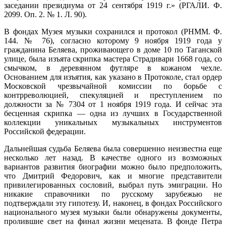
заседании президиума от 24 сентября 1919 г.» (РГАЛИ. Ф.
2099. Оп. 2. № 1. Л. 90).
В фондах Музея музыки сохранился и протокол (РНММ. Ф.
144. № 76), согласно которому 9 ноября 1919 года у
гражданина Беляева, проживающего в доме 10 по Таганской
улице, была изъята скрипка мастера Страдивари 1668 года, со
смычком, в деревянном футляре в кожаном чехле.
Основанием для изъятия, как указано в Протоколе, стал ордер
Московской чрезвычайной комиссии по борьбе с
контрреволюцией, спекуляцией и преступлением по
должности за № 7304 от 1 ноября 1919 года. И сейчас эта
бесценная скрипка — одна из лучших в Государственной
коллекции уникальных музыкальных инструментов
Российской федерации.
Дальнейшая судьба Беляева была совершенно неизвестна еще
несколько лет назад. В качестве одного из возможных
вариантов развития биографии можно было предположить,
что Дмитрий Федорович, как и многие представители
привилегированных сословий, выбрал путь эмиграции. Но
никакие справочники по русскому зарубежью не
подтверждали эту гипотезу. И, наконец, в фондах Российского
национального музея музыки были обнаружены документы,
пролившие свет на финал жизни мецената. В фонде Петра