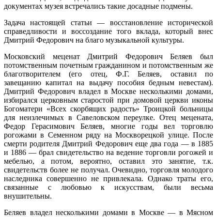
документах музея встречались такие досадные подмены.
Задача настоящей статьи — восстановление исторической
справедливости и воссоздание того вклада, который внес
Дмитрий Федорович на благо музыкальной культуры.
Московский меценат
Дмитрий Федорович Беляев был
потомственным почетным гражданином и потомственным же
благотворителем (его отец, Ф.Г. Беляев, оставил по
завещанию капитал на выдачу пособия бедным невестам).
Дмитрий Федорович владел в Москве несколькими домами,
избирался церковным старостой при домовой церкви иконы
Богоматери «Всех скорбящих радость» Троицкой больницы
для неизлечимых в Савеловском переулке. Отец мецената,
Федор Герасимович Беляев, многие годы вел торговлю
рогожами в Семенном ряду на Москворецкой улице. После
смерти родителя Дмитрий Федорович еще два года — в 1885
и 1886 — брал свидетельство на ведение торговли рогожей и
мебелью, а потом, вероятно, оставил это занятие, т.к.
свидетельств более не получал. Очевидно, торговля молодого
наследника совершенно не привлекала. Однако траты его,
связанные с любовью к искусствам, были весьма
внушительны.
Беляев владел несколькими домами в Москве — в Мясном